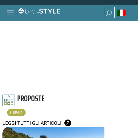
Vai al contenuto
Ricerca per:
Navigazione principale
Ricerca per:
CORSICA
PROPOSTE
CORSICA
LEGGI TUTTI GLI ARTICOLI