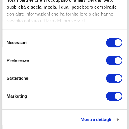
nostri partner che si occupano di analisi dei dati web,
pubblicità e social media, i quali potrebbero combinarle
con altre informazioni che ha fornito loro o che hanno
raccolto dal suo utilizzo dei loro servizi.
CORSICA TOUR 2025, PEDALANDO AL
FIANCO DI AIRC
Selezione
|
Necessari
16-07-2025
del
consenso
Preferenze
Statistiche
Marketing
TUTTE LE CATEGORIE DEL MAGAZINE
Mostra dettagli