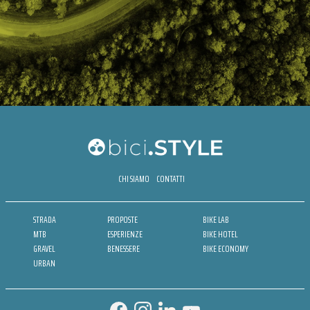
CHI SIAMO
CONTATTI
STRADA
PROPOSTE
BIKE LAB
MTB
ESPERIENZE
BIKE HOTEL
GRAVEL
BENESSERE
BIKE ECONOMY
URBAN