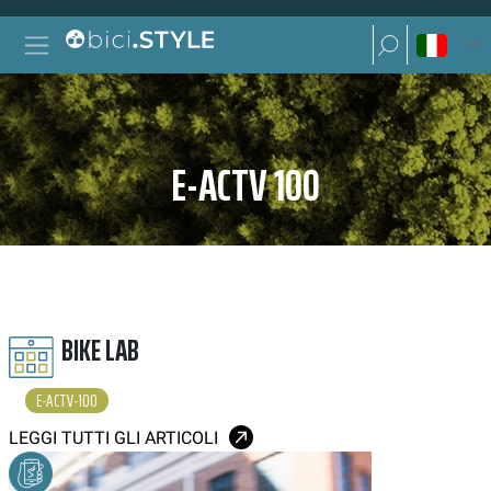
Vai al contenuto
Ricerca per:
Navigazione principale
Ricerca per:
E-ACTV 100
BIKE LAB
E-ACTV-100
LEGGI TUTTI GLI ARTICOLI