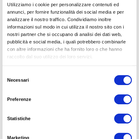
Utilizziamo i cookie per personalizzare contenuti ed
annunci, per fornire funzionalità dei social media e per
analizzare il nostro traffico. Condividiamo inoltre
informazioni sul modo in cui utilizza il nostro sito con i
nostri partner che si occupano di analisi dei dati web,
pubblicità e social media, i quali potrebbero combinarle
La E-ACTV 100 è dotata di luci anteriori e posteriori per muoversi in sicurezza
con altre informazioni che ha fornito loro o che hanno
nel traffico cittadino e non solo
raccolto dal suo utilizzo dei loro servizi.
DETTAGLI TECNICI
Selezione
La batteria, estraibile, ha un supporto di 356 Watt per ora.
La
Necessari
del
ricarica completa dura quattro ore e mezza e sono garantiti 500
consenso
cicli di carica
. Il supporto del motore e l’erogazione della potenza è
indicata sul controller led posizionato sul manubrio. Da lì è
Preferenze
possibile accedere a diverse funzioni e monitorare lo stato
generale della e-bike.
Statistiche
Marketing