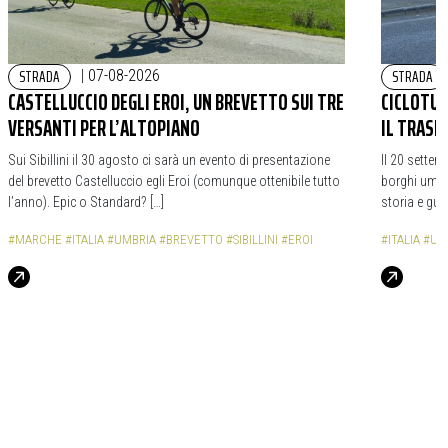
STRADA
STRADA
|
07-08-2026
CASTELLUCCIO DEGLI EROI, UN BREVETTO SUI TRE
CICLOTURI
VERSANTI PER L’ALTOPIANO
IL TRASI
Sui Sibillini il 30 agosto ci sarà un evento di presentazione
Il 20 settem
del brevetto Castelluccio egli Eroi (comunque ottenibile tutto
borghi umbri
l’anno). Epic o Standard? […]
storia e gua
#MARCHE
#ITALIA
#UMBRIA
#BREVETTO
#SIBILLINI
#EROI
#ITALIA
#UM