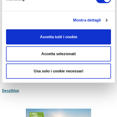
Mostra dettagli
Tramite l’applicazione per smartphone Decathlon Ride dove è
possibile visualizzare:
velocità, distanza percorsa e autonomia
Accetta tutti i cookie
della batteria
. Inoltre l’utente potrà consultare anche tutti i dati
relativi alla pedalata.
Accetta selezionati
Oltre all’acquisto è possibile anche noleggiare la E-ACTV 100
presso gli store Decathlon a 44,99 Euro al mese con un impegno
minimo di 12 mesi.
Usa solo i cookie necessari
Prezzo: 999,99 euro
Decathlon
Previous
Next