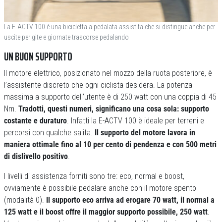
La E-ACTV 100 è una bicicletta a pedalata assistita che si distingue anche per
uscite per gite e giornate trascorse pedalando
UN BUON SUPPORTO
Il motore elettrico, posizionato nel mozzo della ruota posteriore, è
l’assistente discreto che ogni ciclista desidera. La potenza
massima a supporto dell’utente è di 250 watt con una coppia di 45
Nm.
Tradotti, questi numeri, significano una cosa sola: supporto
costante e duraturo
. Infatti la E-ACTV 100 è ideale per terreni e
percorsi con qualche salita.
Il supporto del motore lavora in
maniera ottimale fino al 10 per cento di pendenza e con 500 metri
di dislivello positivo
.
I livelli di assistenza forniti sono tre: eco, normal e boost,
ovviamente è possibile pedalare anche con il motore spento
(modalità 0).
Il supporto eco arriva ad erogare 70 watt, il normal a
125 watt e il boost offre il maggior supporto possibile, 250 watt
.