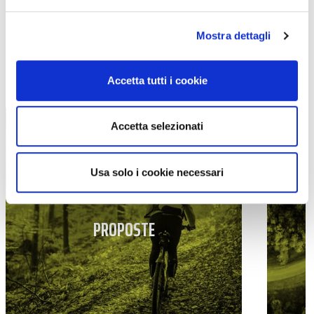
Mostra dettagli
TUTTE LE CATEGORIE DEL MAGAZINE
Accetta tutti i cookie
Accetta selezionati
Usa solo i cookie necessari
PROPOSTE