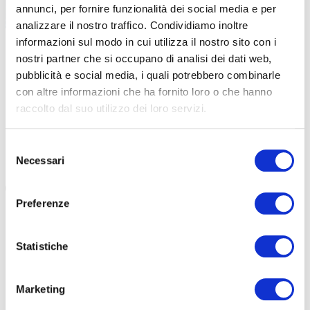
annunci, per fornire funzionalità dei social media e per
analizzare il nostro traffico. Condividiamo inoltre
informazioni sul modo in cui utilizza il nostro sito con i
|
25-04-2025
nostri partner che si occupano di analisi dei dati web,
OFFICINE MATTIO CYCLING CLUB PEDALA CON LA
pubblicità e social media, i quali potrebbero combinarle
TECNOLOGIA EVISO
con altre informazioni che ha fornito loro o che hanno
Importante accordo fra il team di Officine Mattio e la digital
raccolto dal suo utilizzo dei loro servizi.
company eVISO. I ragazzi saranno i nuovi ambassador
dell’azienda piemontese […]
Selezione
Necessari
del
#OFFICINE MATTIO
#OM.CC
#EVISO
consenso
Preferenze
Statistiche
Marketing