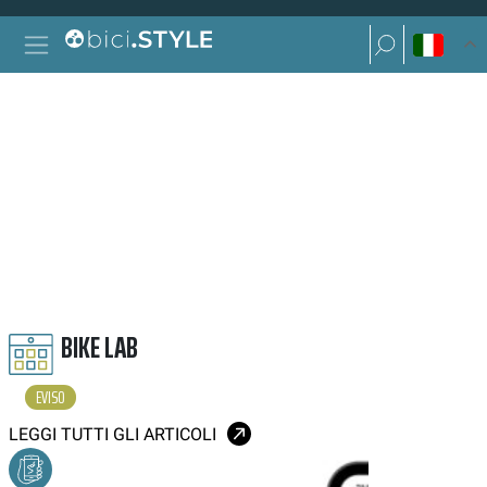
Vai al contenuto
Ricerca per:
Navigazione principale
Ricerca per:
EVISO
BIKE LAB
EVISO
LEGGI TUTTI GLI ARTICOLI