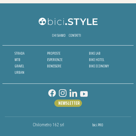
CHI SIAMO
CONTATTI
STRADA
PROPOSTE
BIKE LAB
MTB
ESPERIENZE
BIKE HOTEL
GRAVEL
BENESSERE
BIKE ECONOMY
URBAN
NEWSLETTER
bici.PRO
Chilometro 162 srl