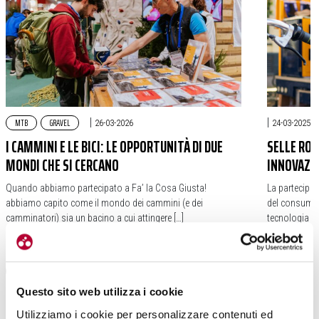
MTB
GRAVEL
|
|
26-03-2026
24-03-2025
I CAMMINI E LE BICI: LE OPPORTUNITÀ DI DUE
SELLE ROYA
MONDI CHE SI CERCANO
INNOVAZIO
Quando abbiamo partecipato a Fa’ la Cosa Giusta!
La partecipazi
abbiamo capito come il mondo dei cammini (e dei
del consumo r
camminatori) sia un bacino a cui attingere […]
tecnologia St
#FIERA
#FA LA COSA GIUSTA
#CICLOVIAGGIO
#CAMMINI
#SELLE ROYA
Questo sito web utilizza i cookie
Utilizziamo i cookie per personalizzare contenuti ed