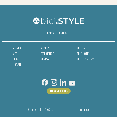
CHI SIAMO
CONTATTI
STRADA
PROPOSTE
BIKE LAB
MTB
ESPERIENZE
BIKE HOTEL
GRAVEL
BENESSERE
BIKE ECONOMY
URBAN
NEWSLETTER
bici.PRO
Chilometro 162 srl