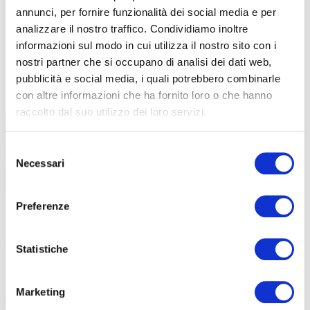
annunci, per fornire funzionalità dei social media e per
analizzare il nostro traffico. Condividiamo inoltre
informazioni sul modo in cui utilizza il nostro sito con i
nostri partner che si occupano di analisi dei dati web,
TUTTE LE CATEGORIE DEL MAGAZINE
pubblicità e social media, i quali potrebbero combinarle
con altre informazioni che ha fornito loro o che hanno
raccolto dal suo utilizzo dei loro servizi.
Selezione
Necessari
del
consenso
Preferenze
PROPOSTE
Statistiche
Marketing