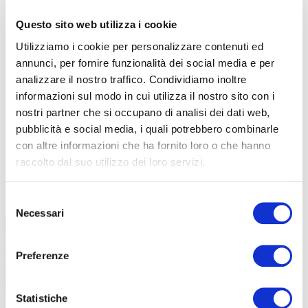
Questo sito web utilizza i cookie
Utilizziamo i cookie per personalizzare contenuti ed
annunci, per fornire funzionalità dei social media e per
analizzare il nostro traffico. Condividiamo inoltre
informazioni sul modo in cui utilizza il nostro sito con i
nostri partner che si occupano di analisi dei dati web,
pubblicità e social media, i quali potrebbero combinarle
con altre informazioni che ha fornito loro o che hanno
raccolto dal suo utilizzo dei loro servizi.
TUTTE LE CATEGORIE DEL MAGAZINE
Selezione
Necessari
del
consenso
Preferenze
Statistiche