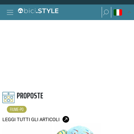
Vai al contenuto
Ricerca per:
Navigazione principale
Ricerca per:
FIUME PO
PROPOSTE
FIUME-PO
LEGGI TUTTI GLI ARTICOLI