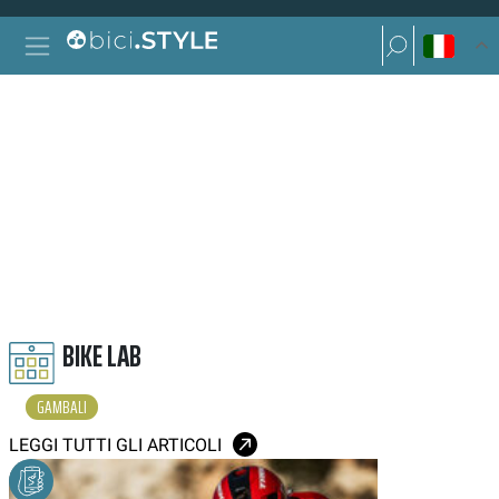
Vai al contenuto
Ricerca per:
Navigazione principale
Ricerca per:
GAMBALI
BIKE LAB
GAMBALI
LEGGI TUTTI GLI ARTICOLI