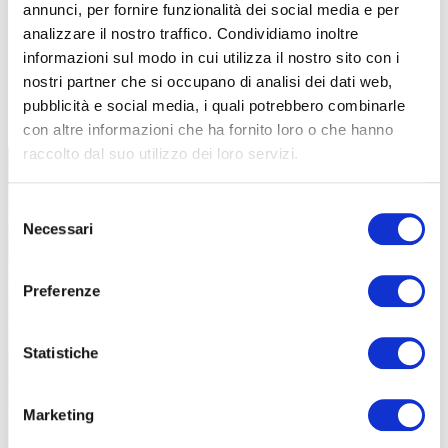
annunci, per fornire funzionalità dei social media e per
analizzare il nostro traffico. Condividiamo inoltre
informazioni sul modo in cui utilizza il nostro sito con i
nostri partner che si occupano di analisi dei dati web,
TUTTE LE CATEGORIE DEL MAGAZINE
pubblicità e social media, i quali potrebbero combinarle
con altre informazioni che ha fornito loro o che hanno
raccolto dal suo utilizzo dei loro servizi.
Selezione
Necessari
del
consenso
Preferenze
PROPOSTE
Statistiche
Marketing