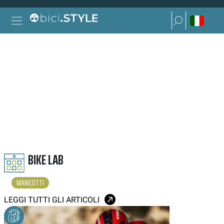
Vai al contenuto
Ricerca per:
Navigazione principale
Ricerca per:
MANICOTTI
BIKE LAB
MANICOTTI
LEGGI TUTTI GLI ARTICOLI