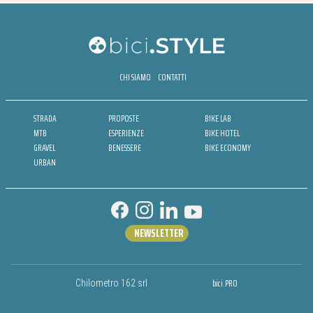
CHI SIAMO
CONTATTI
STRADA
PROPOSTE
BIKE LAB
MTB
ESPERIENZE
BIKE HOTEL
GRAVEL
BENESSERE
BIKE ECONOMY
URBAN
NEWSLETTER
bici.PRO
Chilometro 162 srl