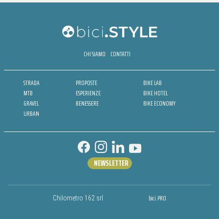
CHI SIAMO
CONTATTI
STRADA
PROPOSTE
BIKE LAB
MTB
ESPERIENZE
BIKE HOTEL
GRAVEL
BENESSERE
BIKE ECONOMY
URBAN
NEWSLETTER
bici.PRO
Chilometro 162 srl