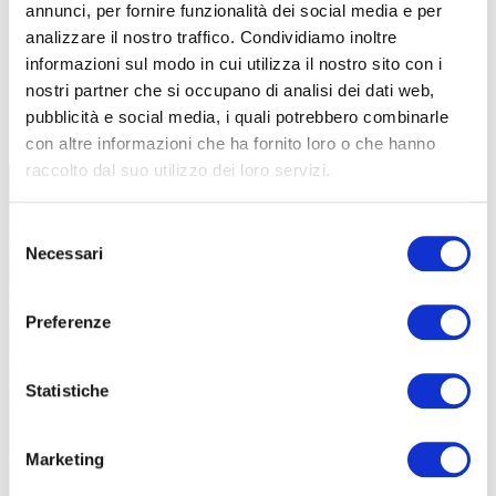
annunci, per fornire funzionalità dei social media e per
analizzare il nostro traffico. Condividiamo inoltre
informazioni sul modo in cui utilizza il nostro sito con i
nostri partner che si occupano di analisi dei dati web,
TUTTE LE CATEGORIE DEL MAGAZINE
pubblicità e social media, i quali potrebbero combinarle
con altre informazioni che ha fornito loro o che hanno
raccolto dal suo utilizzo dei loro servizi.
Selezione
Necessari
del
consenso
Preferenze
PROPOSTE
Statistiche
Marketing