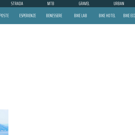
STRADA
MTB
GRAVEL
URBAN
POSTE
ESPERIENZE
BENESSERE
BIKE LAB
BIKE HOTEL
BIKE E
GARDA BIKE WEEKS