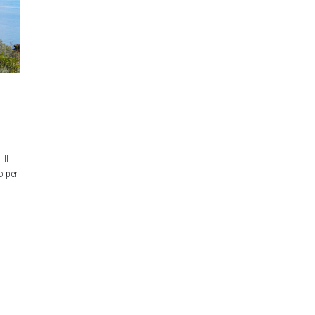
O
 Il
o per