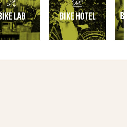
B
BIKE LAB
BIKE HOTEL