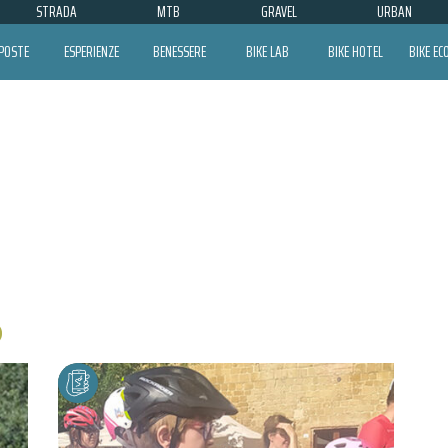
STRADA
MTB
GRAVEL
URBAN
POSTE
ESPERIENZE
BENESSERE
BIKE LAB
BIKE HOTEL
BIKE E
GIANCARLO BROCCI