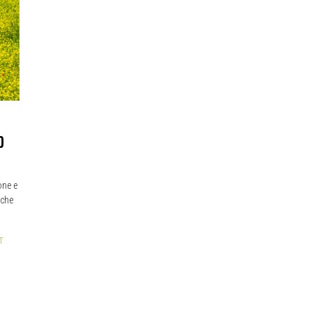
O
one e
 che
T