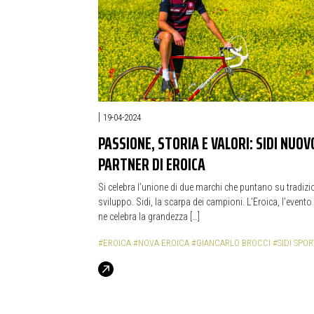
|
19-04-2024
PASSIONE, STORIA E VALORI: SIDI NUOV
PARTNER DI EROICA
Si celebra l’unione di due marchi che puntano su tradizi
sviluppo. Sidi, la scarpa dei campioni. L’Eroica, l’evento
ne celebra la grandezza […]
#EROICA
#NOVA EROICA
#GIANCARLO BROCCI
#SIDI SPOR