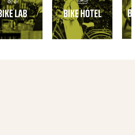
B
BIKE LAB
BIKE HOTEL