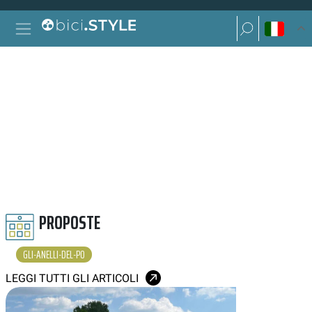
Vai al contenuto
Ricerca per:
Navigazione principale
Ricerca per:
GLI ANELLI DEL PO
PROPOSTE
GLI-ANELLI-DEL-PO
LEGGI TUTTI GLI ARTICOLI