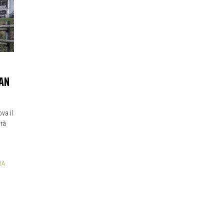
RAN
va il
vrà
RA