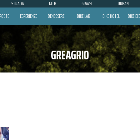
STRADA
MTB
GRAVEL
URBAN
POSTE
ESPERIENZE
BENESSERE
BIKE LAB
BIKE HOTEL
BIKE E
GREAGRIO