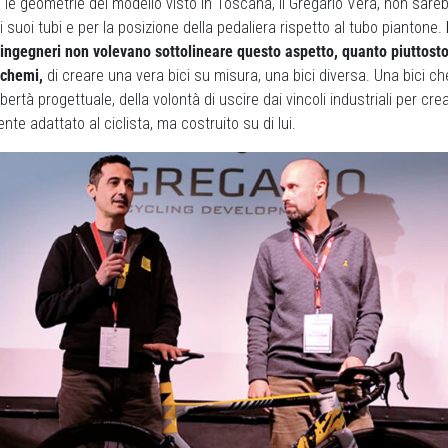
etti le geometrie del modello visto in Toscana, il Gregario Vera, non sa
 i suoi tubi e per la posizione della pedaliera rispetto al tubo piantone.
e ingegneri non volevano sottolineare questo aspetto, quanto piuttosto 
schemi,
di creare una vera bici su misura, una bici diversa. Una bici c
bertà progettuale, della volontà di uscire dai vincoli industriali per c
te adattato al ciclista, ma costruito su di lui.