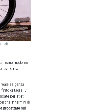
nnrad)
l ciclismo moderno:
fortevole ma
 reale esigenza
inito di taglie. E’
sate per atleti
erdita in termini di
re progettato sul