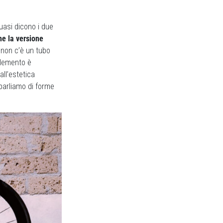
quasi dicono i due
he la versione
 non c’è un tubo
 elemento è
all’estetica
parliamo di forme