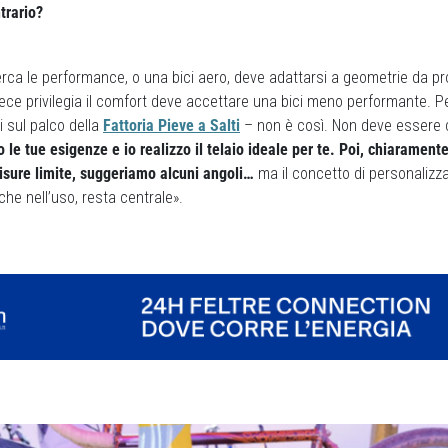
ntrario?
rca le performance, o una bici aero, deve adattarsi a geometrie da pr
nvece privilegia il comfort deve accettare una bici meno performante. P
i sul palco della
Fattoria Pieve a Salti
– non è così. Non deve essere 
o le tue esigenze e io realizzo il telaio ideale per te. Poi, chiarament
isure limite, suggeriamo alcuni angoli…
ma il concetto di personalizz
he nell’uso, resta centrale».