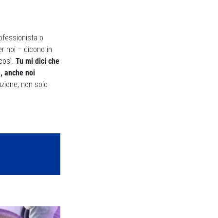
ofessionista o
er noi – dicono in
così.
Tu mi dici che
e, anche noi
azione, non solo