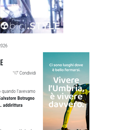
2026
RE
Condividi
to quando l’avevamo
Salvatore Botrugno
 addirittura