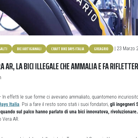
SALTI
BICI ARTIGIANALI
CRAFT BIKE DAYS ITALIA
GREAGRIO
| 23 Marzo 
 AR, LA BICI ILLEGALE CHE AMMALIA E FA RIFLETTE
n
 – In effetti le sue forme ci avevano ammaliato, quantomeno incuriosi
Days Italia
. Poi a fare il resto sono stati i suoi fondatori,
gli ingegneri 
quando sul palco hanno parlato di una bici innovatova, rivoluzionare…
o Vera AR.