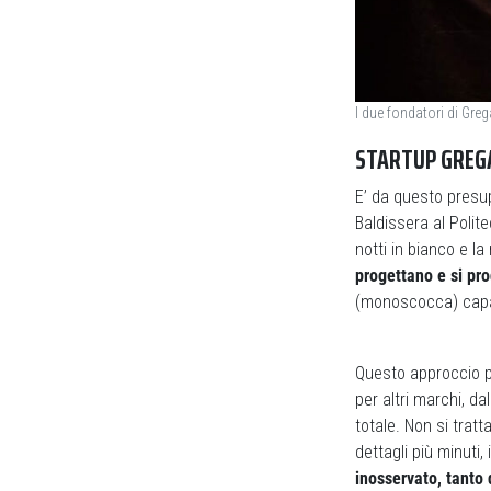
I due fondatori di Greg
STARTUP GREG
E’ da questo presup
Baldissera al Polite
notti in bianco e la
progettano e si pro
(monoscocca) capac
Questo approccio pe
per altri marchi, da
totale. Non si tratt
dettagli più minuti,
inosservato, tanto