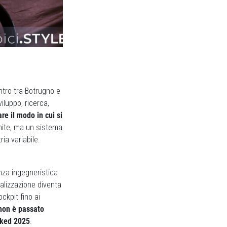
ntro tra Botrugno e
viluppo, ricerca,
re il modo in cui si
inite, ma un sistema
a variabile.
nza ingegneristica
onalizzazione diventa
ckpit fino ai
non è passato
oked 2025
.