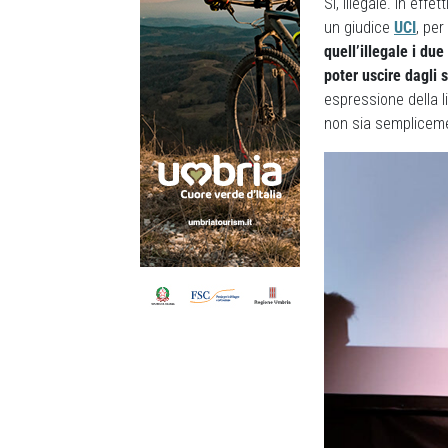
Sì, illegale. In eff
un giudice
UCI
, per
quell’illegale i du
poter uscire dagli 
espressione della li
non sia semplicemen