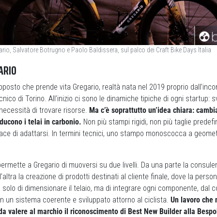
ario, Salvatore Botrugno e Paolo Baldissera, sul palco dei Craft Bike Days Italia
ARIO
posto che prende vita Gregario, realtà nata nel 2019 proprio dall’inco
cnico di Torino. All’inizio ci sono le dinamiche tipiche di ogni startup: s
 necessità di trovare risorse.
Ma c’è soprattutto un’idea chiara: cambia
ducono i telai in carbonio.
Non più stampi rigidi, non più taglie predef
e di adattarsi. In termini tecnici, uno stampo monoscocca a geometri
rmette a Gregario di muoversi su due livelli. Da una parte la consule
ll’altra la creazione di prodotti destinati al cliente finale, dove la pers
a solo di dimensionare il telaio, ma di integrare ogni componente, dal co
 in un sistema coerente e sviluppato attorno al ciclista.
Un lavoro che 
 da valere al marchio il riconoscimento di Best New Builder alla Besp