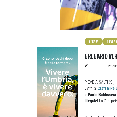
STRADA
PIEVE A 
GREGARIO VERA
Filippo Lorenzo
PIEVE A SALTI (SI)
vista ai
Craft Bike 
e Paolo Baldissera 
illegale
! La Gregari