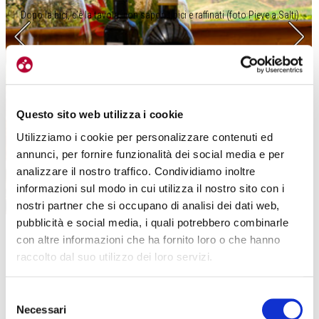
Dopo la bici, c’è la tavola, con sapori tipici e raffinati (foto Pieve a Salti)
Questo sito web utilizza i cookie
Utilizziamo i cookie per personalizzare contenuti ed
annunci, per fornire funzionalità dei social media e per
analizzare il nostro traffico. Condividiamo inoltre
informazioni sul modo in cui utilizza il nostro sito con i
nostri partner che si occupano di analisi dei dati web,
pubblicità e social media, i quali potrebbero combinarle
con altre informazioni che ha fornito loro o che hanno
raccolto dal suo utilizzo dei loro servizi.
IL GUSTO DELLA TRADIZIONE
Selezione
Necessari
del