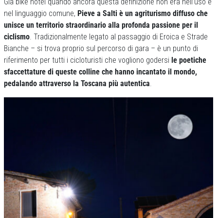
Già bike hotel quando ancora questa definizione non era nell’uso e
nel linguaggio comune,
Pieve a Salti è un agriturismo diffuso che
unisce un territorio straordinario alla profonda passione per il
ciclismo
. Tradizionalmente legato al passaggio di Eroica e Strade
Bianche – si trova proprio sul percorso di gara – è un punto di
riferimento per tutti i cicloturisti che vogliono godersi
le poetiche
sfaccettature di queste colline che hanno incantato il mondo,
pedalando attraverso la Toscana più autentica
.