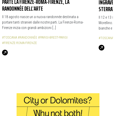
PARTE LA FIRENZE-ROMA-FIRENZE, LA
INGRAVEL
RANDONNÉE DELL’ARTE
STERRAT
Il 18 agosto nasce un a nuova randonnée destinata a
Il 12 e 13 s
portare tanti stranieri dalle nostre parti. La Firenze-Roma-
Morellino. 
Firenze inizia con grandi ambizioni […]
bianche e da
#TOSCANA
#RANDONNÉE
#PARIGI-BREST-PARIGI
#TOSCANA
#FIRENZE-ROMA-FIRENZE