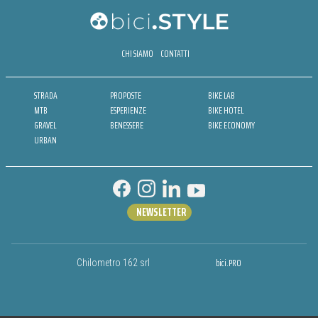
CHI SIAMO
CONTATTI
STRADA
PROPOSTE
BIKE LAB
MTB
ESPERIENZE
BIKE HOTEL
GRAVEL
BENESSERE
BIKE ECONOMY
URBAN
NEWSLETTER
bici.PRO
Chilometro 162 srl