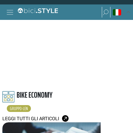
Vai al contenuto
Ricerca per:
Navigazione principale
Ricerca per:
GRUPPO LEN
BIKE ECONOMY
GRUPPO-LEN
LEGGI TUTTI GLI ARTICOLI