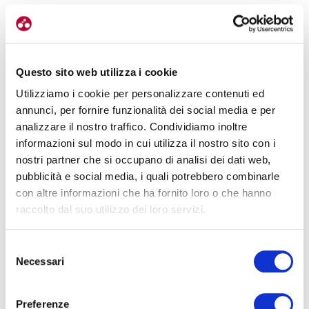
Questo sito web utilizza i cookie
Utilizziamo i cookie per personalizzare contenuti ed
annunci, per fornire funzionalità dei social media e per
Ampio spazio è dedicato al PSCL. Vengono illustrate tutte le fasi:
analizzare il nostro traffico. Condividiamo inoltre
analisi iniziale, raccolta dati, elaborazione e monitoraggio. Non
informazioni sul modo in cui utilizza il nostro sito con i
mancano focus su strumenti digitali, app e sistemi di rilevazione.
nostri partner che si occupano di analisi dei dati web,
Un altro pilastro del percorso è la comunicazione. Il
mobility
pubblicità e social media, i quali potrebbero combinarle
manager
deve saper coinvolgere le persone. Deve guidare il
con altre informazioni che ha fornito loro o che hanno
cambiamento. Per questo vengono trattati anche aspetti legati alle
raccolto dal suo utilizzo dei loro servizi.
risorse umane, ai benefit aziendali e alla gestione dei progetti.
Selezione
Il valore del corso è garantito anche dal team di docenti.
Necessari
del
Professionisti attivi nel settore, con esperienza concreta sul
consenso
campo. Tra questi,
Rolando Cervi
, esperto di sostenibilità e
innovazione.
Luca Savi
, ingegnere gestionale specializzato in
Preferenze