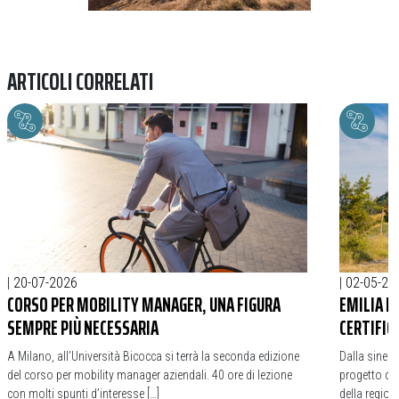
ARTICOLI CORRELATI
|
20-07-2026
|
02-05-20
CORSO PER MOBILITY MANAGER, UNA FIGURA
EMILIA B
SEMPRE PIÙ NECESSARIA
CERTIFIC
A Milano, all’Università Bicocca si terrà la seconda edizione
Dalla sinerg
del corso per mobility manager aziendali. 40 ore di lezione
progetto di 
con molti spunti d’interesse […]
della regione