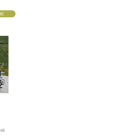
NIC
oli.