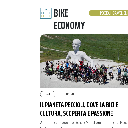
BIKE
PECCIOLI-GRAVEL-CLI
ECONOMY
GRAVEL
|
20-05-2026
IL PIANETA PECCIOLI, DOVE LA BICI È
CULTURA, SCOPERTA E PASSIONE
Abbiamo conosciuto Renzo Macelloni, sindaco di Pecci