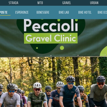
STRADA
MTB
GRAVEL
URBAN
POSTE
ESPERIENZE
BENESSERE
BIKE LAB
BIKE HOTEL
BIKE E