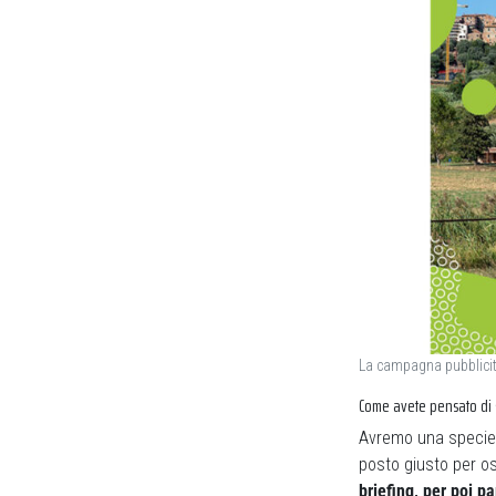
La campagna pubblicita
Come avete pensato di s
Avremo una specie 
posto giusto per osp
briefing, per poi p