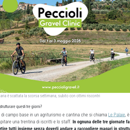
ria è scattata la scorsa settimana, subito con ottimi riscontri
trutturare questi tre giorni?
di campo base in un agriturismo e cantina che si chiama
Le Palaie
, è
itare una trentina di iscritti e lo staff.
In ognuna delle tre giornate f
artire tutti insieme senza doverli andare a raccogliere magari in strutt