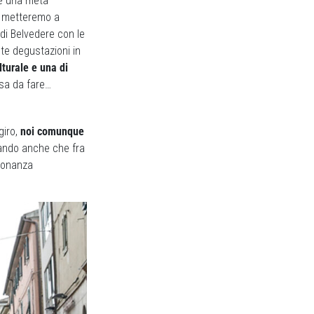
e una metà
oi metteremo a
 di Belvedere con le
ste degustazioni in
lturale e una di
sa da fare…
giro,
noi comunque
ando anche che fra
isonanza