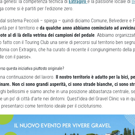
ia genesi: la competenza tecnica di
Extragiro
e la passione locale di
B
a come si è partiti per l’edizione zero.
e dal sistema Peccioli – spiega – quindi diciamo Comune, Belvedere e 
ità per il territorio e
da qualche anno abbiamo cominciato ad avvicina
te al di là della vetrina dei campioni del pedale
. Abbiamo organizzato
 fatto con il Touring Club una serie di percorsi sul territorio ben segn
ntonia con Extragiro, che ha curato di recente il congiungimento della p
le con il paese».
rso questa iniziativa piuttosto originale?
a continuazione del lavoro.
Il nostro territorio è adatto per la bici, p
nare. Non ci sono grandi asperità, ci sono strade bianche, ci sono s
rghi bellissimi e siamo anche in una posizione abbastanza centrale, s
 un po’ di città d’arte nei dintorni. Quest’idea del Gravel Clinic va in 
presentarci come territorio ideale per il cicloturismo.