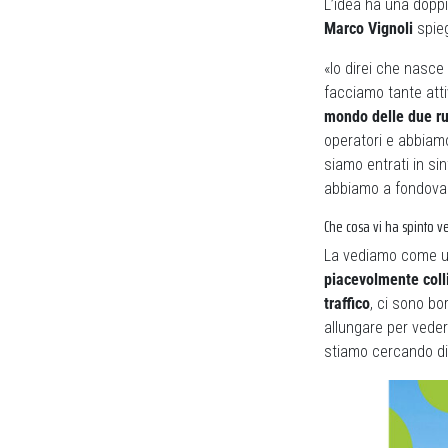
L’idea ha una dopp
Marco Vignoli
spieg
«Io direi che nasc
facciamo tante attiv
mondo delle due ruo
operatori e abbiamo
siamo entrati in si
abbiamo a fondoval
Che cosa vi ha spinto ve
La vediamo come un
piacevolmente colli
traffico
, ci sono bo
allungare per vedere
stiamo cercando di 