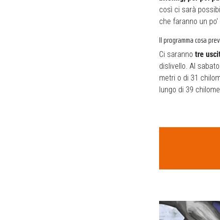
così ci sarà possib
che faranno un po’ d
Il programma cosa pre
Ci saranno
tre usci
dislivello. Al sabat
metri o di 31 chilo
lungo di 39 chilomet