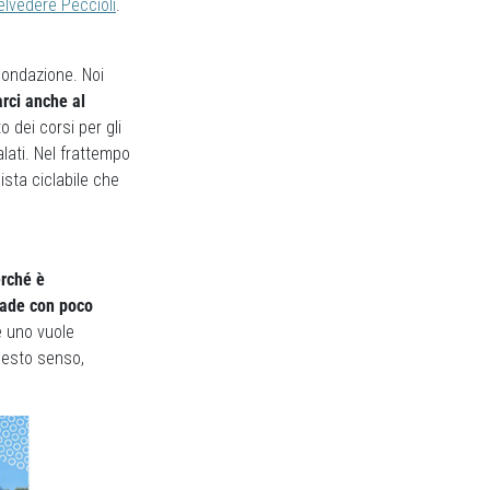
elvedere Peccioli
.
Fondazione. Noi
rci anche al
 dei corsi per gli
alati. Nel frattempo
ista ciclabile che
erché è
trade con poco
e uno vuole
questo senso,