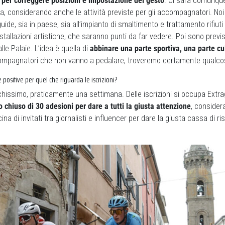
a, per correggere posizioni e impostazione del gesto
. Ci sarà comunqu
ra, considerando anche le attività previste per gli accompagnatori. N
uide, sia in paese, sia all’impianto di smaltimento e trattamento rifiuti
tallazioni artistiche, che saranno punti da far vedere. Poi sono previ
alle Palaie. L’idea è quella di
abbinare una parte sportiva, una parte cu
ccompagnatori che non vanno a pedalare, troveremo certamente qualco
 positive per quel che riguarda le iscrizioni?
hissimo, praticamente una settimana. Delle iscrizioni si occupa Extra
chiuso di 30 adesioni per dare a tutti la giusta attenzione
, consider
ina di invitati tra giornalisti e influencer per dare la giusta cassa di r