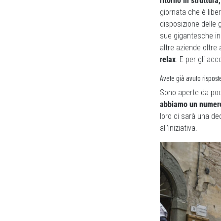
ritorno in struttur
giornata che è libe
disposizione delle g
sue gigantesche ins
altre aziende oltre 
relax
. E per gli a
Avete già avuto risposte
Sono aperte da poc
abbiamo un numero 
loro ci sarà una dec
all’iniziativa.