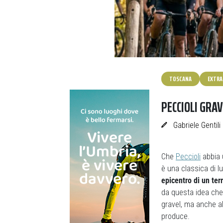
TOSCANA
EXTRA
PECCIOLI GRAV
Gabriele Gentili
Che
Peccioli
abbia 
è una classica di l
epicentro di un ter
da questa idea che
gravel, ma anche al
produce.