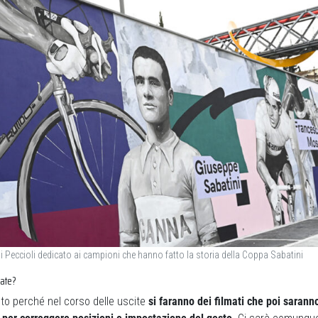
di Peccioli dedicato ai campioni che hanno fatto la storia della Coppa Sabatini
late?
nto perché nel corso delle uscite
si faranno dei filmati che poi saranno