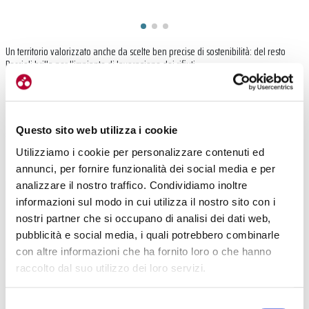
Un territorio valorizzato anche da scelte ben precise di sostenibilità: del resto
Peccioli brilla per l’impianto di lavorazione dei rifiuti…
Certo, questo è vero. Diciamo che prima di essere eletto, non
avevo mai avuto l’aspirazione di diventare un amministratore
pubblico.
Poi mi sono trovato a fare il sindaco e a quel punto mi
Questo sito web utilizza i cookie
sono interrogato seriamente su due cose
. Intanto ci hanno eletto
per risolvere dei problemi, prima questione. La seconda era la
Utilizziamo i cookie per personalizzare contenuti ed
necessità di
interrogarci a tutto tondo su come organizzare e dare
annunci, per fornire funzionalità dei social media e per
prospettive a tutta la comunità
. Prospettive non vuol dire
analizzare il nostro traffico. Condividiamo inoltre
semplicemente quanto investire e quante strade sistemare: vuol
informazioni sul modo in cui utilizza il nostro sito con i
dire anche seminare dei percorsi che creano eventi, che creano
nostri partner che si occupano di analisi dei dati web,
emozioni, che creano appartenenza, che creano entusiasmo.
pubblicità e social media, i quali potrebbero combinarle
con altre informazioni che ha fornito loro o che hanno
Come si fa?
raccolto dal suo utilizzo dei loro servizi.
Bisogna scoprire il territorio in cui sei nato e che magari non
conosci, che magari ami oppure odi con la stessa intensità, senza
Selezione