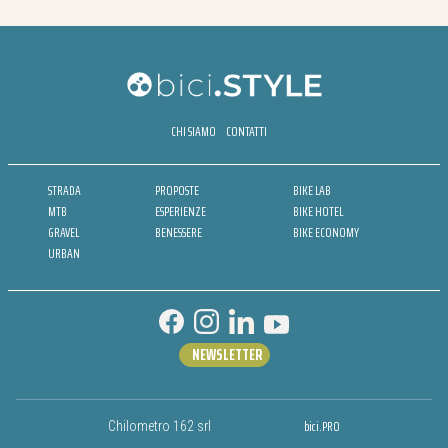
CHI SIAMO
CONTATTI
STRADA
PROPOSTE
BIKE LAB
MTB
ESPERIENZE
BIKE HOTEL
GRAVEL
BENESSERE
BIKE ECONOMY
URBAN
NEWSLETTER
bici.PRO
Chilometro 162 srl