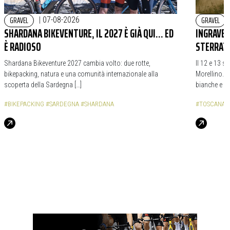
GRAVEL
GRAVEL
|
07-08-2026
SHARDANA BIKEVENTURE, IL 2027 È GIÀ QUI… ED
INGRAVEL
È RADIOSO
STERRAT
Shardana Bikeventure 2027 cambia volto: due rotte,
Il 12 e 13 s
bikepacking, natura e una comunità internazionale alla
Morellino. 
scoperta della Sardegna […]
bianche e da
#BIKEPACKING
#SARDEGNA
#SHARDANA
#TOSCANA