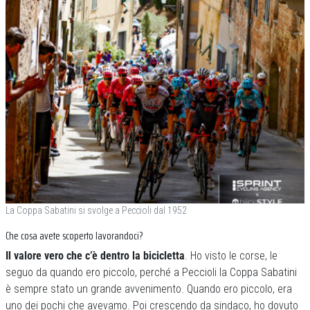
La Coppa Sabatini si svolge a Peccioli dal 1952
Che cosa avete scoperto lavorandoci?
Il valore vero che c’è dentro la bicicletta
. Ho visto le corse, le
seguo da quando ero piccolo, perché a Peccioli la Coppa Sabatini
è sempre stato un grande avvenimento. Quando ero piccolo, era
uno dei pochi che avevamo. Poi crescendo da sindaco, ho dovuto