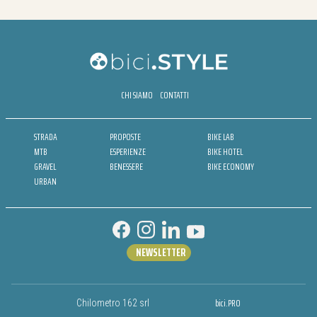
CHI SIAMO
CONTATTI
STRADA
PROPOSTE
BIKE LAB
MTB
ESPERIENZE
BIKE HOTEL
GRAVEL
BENESSERE
BIKE ECONOMY
URBAN
NEWSLETTER
bici.PRO
Chilometro 162 srl