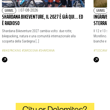
GRAVEL
GRAVEL
|
07-08-2026
SHARDANA BIKEVENTURE, IL 2027 È GIÀ QUI… ED
INGRAVEL
È RADIOSO
STERRAT
Shardana Bikeventure 2027 cambia volto: due rotte,
Il 12 e 13 s
bikepacking, natura e una comunità internazionale alla
Morellino. 
scoperta della Sardegna […]
bianche e da
#BIKEPACKING
#SARDEGNA
#SHARDANA
#TOSCANA