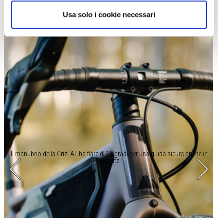
pioggia. Nessuna paura: si montano e si smontano in pochi
secondi.
Usa solo i cookie necessari
Il manubrio della Grizl AL ha flare di 16 gradi per una guida sicura anche in
velocità