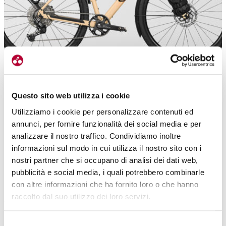
Questo sito web utilizza i cookie
Utilizziamo i cookie per personalizzare contenuti ed
annunci, per fornire funzionalità dei social media e per
Ecco la versione a pieno carico. Si possono montare borse praticamente
analizzare il nostro traffico. Condividiamo inoltre
ovunque
informazioni sul modo in cui utilizza il nostro sito con i
NON TEME IL SOVRACCARICO
nostri partner che si occupano di analisi dei dati web,
pubblicità e social media, i quali potrebbero combinarle
Così robusto e capace di districarsi bene sia sugli sterrati
con altre informazioni che ha fornito loro o che hanno
scorrevoli che nei single track più accidentati,
il nuovo telaio offre
raccolto dal suo utilizzo dei loro servizi.
varie opzioni di personalizzazione.
Selezione