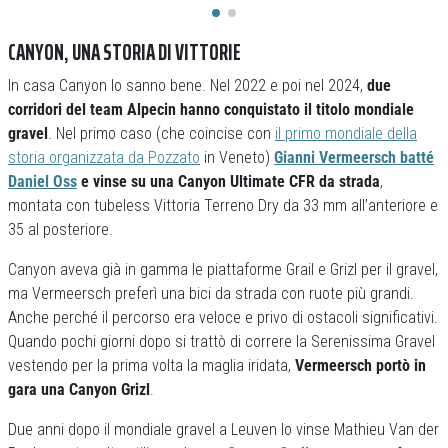
CANYON, UNA STORIA DI VITTORIE
In casa Canyon lo sanno bene. Nel 2022 e poi nel 2024,
due
corridori del team Alpecin hanno conquistato il titolo mondiale
gravel
. Nel primo caso (che coincise con
il primo mondiale della
storia organizzata da Pozzato
in Veneto)
Gianni Vermeersch batté
Daniel Oss
e vinse su una Canyon Ultimate CFR da strada
,
montata con tubeless Vittoria Terreno Dry da 33 mm all’anteriore e
35 al posteriore.
Canyon aveva già in gamma le piattaforme Grail e Grizl per il gravel,
ma Vermeersch preferì una bici da strada con ruote più grandi.
Anche perché il percorso era veloce e privo di ostacoli significativi.
Quando pochi giorni dopo si trattò di correre la Serenissima Gravel
vestendo per la prima volta la maglia iridata,
Vermeersch portò in
gara una Canyon Grizl
.
Due anni dopo il mondiale gravel a Leuven lo vinse Mathieu Van der