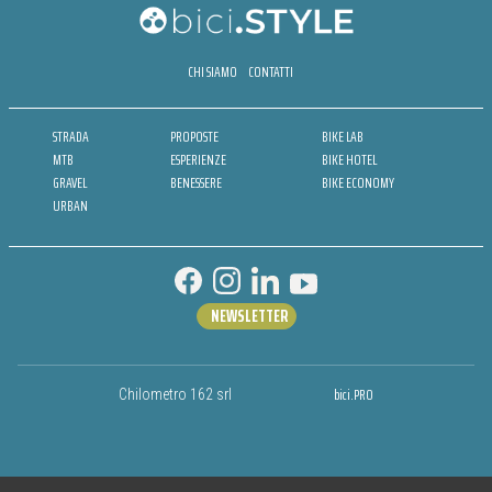
CHI SIAMO
CONTATTI
STRADA
PROPOSTE
BIKE LAB
MTB
ESPERIENZE
BIKE HOTEL
GRAVEL
BENESSERE
BIKE ECONOMY
URBAN
NEWSLETTER
bici.PRO
Chilometro 162 srl