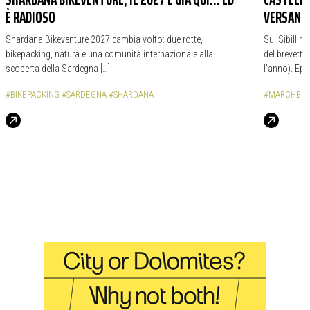
È RADIOSO
VERSANTI
Shardana Bikeventure 2027 cambia volto: due rotte,
Sui Sibillin
bikepacking, natura e una comunità internazionale alla
del brevetto
scoperta della Sardegna […]
l’anno). Epi
#BIKEPACKING
#SARDEGNA
#SHARDANA
#MARCHE
#