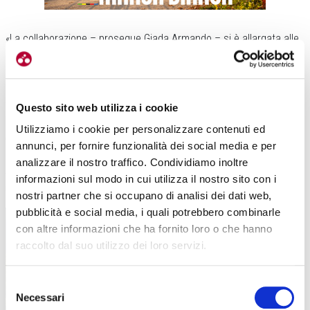
«La collaborazione – prosegue Giada Armando – si è allargata alle
salite e alle scalate, per quanto riguarda la bici da strada. A
differenza di aree come quella del Monviso o di Cuneo le nostre
salite possono essere meno conosciute, ma ci piaceva l’idea di
trovare un filo conduttore che potesse creare unione tra i vari
Questo sito web utilizza i cookie
progetti.
Infatti quando lo scorso anno abbiamo presentato il
Utilizziamo i cookie per personalizzare contenuti ed
calendario delle Grandi Scalate del Pinerolese
, ci siamo
annunci, per fornire funzionalità dei social media e per
confrontati per realizzare un progetto parallelo.
Chiudere le strade
analizzare il nostro traffico. Condividiamo inoltre
al traffico e lasciarle a disposizione dei ciclisti che hanno avuto
informazioni sul modo in cui utilizza il nostro sito con i
modo di conoscere il territorio e di viverlo in maniera differente
».
nostri partner che si occupano di analisi dei dati web,
pubblicità e social media, i quali potrebbero combinarle
con altre informazioni che ha fornito loro o che hanno
raccolto dal suo utilizzo dei loro servizi.
Selezione
Necessari
del