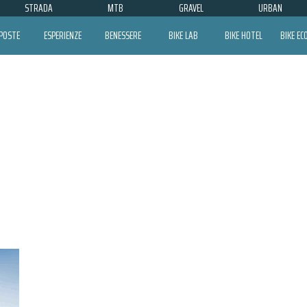
STRADA
MTB
GRAVEL
URBAN
POSTE
ESPERIENZE
BENESSERE
BIKE LAB
BIKE HOTEL
BIKE E
L’ETAPE SERIES