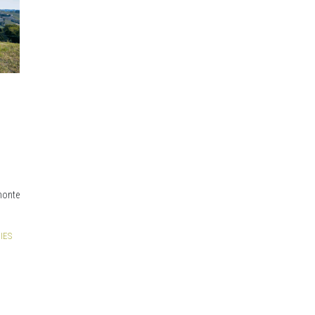
monte
IES