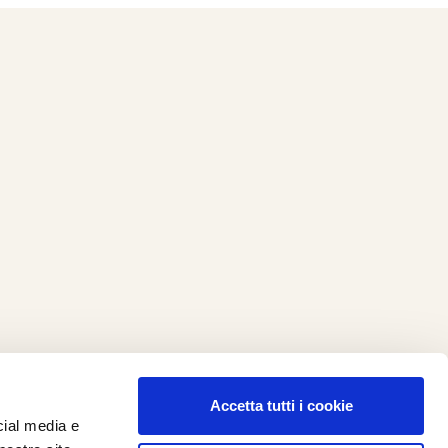
Accetta tutti i cookie
cial media e
ilometro 162 srl