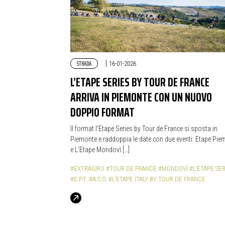
STRADA
|
16-01-2026
L’ETAPE SERIES BY TOUR DE FRANCE
ARRIVA IN PIEMONTE CON UN NUOVO
DOPPIO FORMAT
Il format l’Etape Series by Tour de France si sposta in
Piemonte e raddoppia le date con due eventi: Etape Pie
e L’Etape Mondovì […]
#EXTRAGIRO
#TOUR DE FRANCE
#MONDOVÌ
#L’ETAPE SER
#E.P.T.
#A.S.O.
#L’ETAPE ITALY BY TOUR DE FRANCE