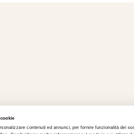
 cookie
rsonalizzare contenuti ed annunci, per fornire funzionalità dei so
AMO
STRADA
PROPOSTE
BIKE LAB
Ch