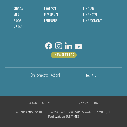
STRADA
PROPOSTE
BIKE LAB
MTB
ESPERIENZE
BIKE HOTEL
GRAVEL
BENESSERE
BIKE ECONOMY
URBAN
NEWSLETTER
bici.PRO
Chilometro 162 srl
COOKIE POLICY
PRIVACY POLICY
© Chilometro 162 srl – P.I. 04522410408 – Via Soardi 5, 47921 – Rimini (RN)
Realizzato da SUNTIMES