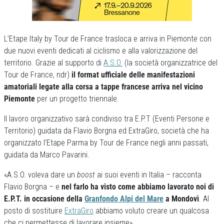
L’Etape Italy by Tour de France trasloca e arriva in Piemonte con
due nuovi eventi dedicati al ciclismo e alla valorizzazione del
territorio. Grazie al supporto di
A.S.O.
(la società organizzatrice del
Tour de France, ndr)
il format ufficiale delle manifestazioni
amatoriali legate alla corsa a tappe francese arriva nel vicino
Piemonte
per un progetto triennale.
Il lavoro organizzativo sarà condiviso tra E.P.T (Eventi Persone e
Territorio) guidata da Flavio Borgna ed ExtraGiro, società che ha
organizzato l’Etape Parma by Tour de France negli anni passati,
guidata da Marco Pavarini.
«A.S.O. voleva dare un
boost
ai suoi eventi in Italia – racconta
Flavio Borgna – e
nel farlo ha visto come abbiamo lavorato noi di
E.P.T. in occasione della
Granfondo Alpi del Mare
a Mondovì
. Al
posto di sostituire
ExtraGiro
abbiamo voluto creare un qualcosa
che ci permettesse di lavorare insieme».