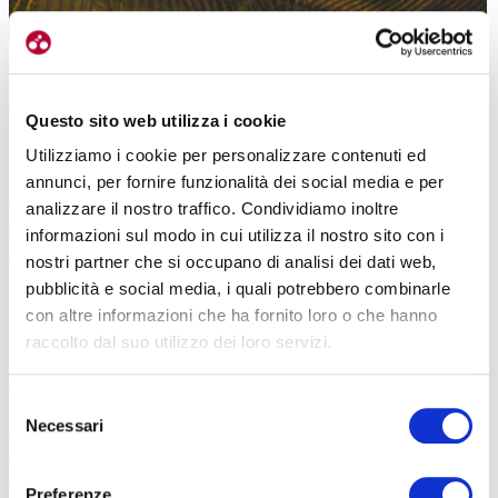
Questo sito web utilizza i cookie
Utilizziamo i cookie per personalizzare contenuti ed
INTERESSI COMUNI
annunci, per fornire funzionalità dei social media e per
La proposta e l’occasione si sono presentate sotto forma di
analizzare il nostro traffico. Condividiamo inoltre
biglietto da visita sul quale c’era la fotografia della Granfondo Alpi
informazioni sul modo in cui utilizza il nostro sito con i
del Mare
, organizzata a settembre 2025 per la prima volta. A
nostri partner che si occupano di analisi dei dati web,
questa si aggiunge un’altra manifestazione, richiesta da A.S.O. e
pubblicità e social media, i quali potrebbero combinarle
arrivata grazie anche all’interesse degli enti territoriali.
con altre informazioni che ha fornito loro o che hanno
raccolto dal suo utilizzo dei loro servizi.
«La Granfondo di
Mondovì
ci ha aperto le porte – dice Borgna,
Amministratore Delegato di E.P.T. – e gli enti sono arrivati da noi
Selezione
interessati nel replicare la cosa e da qui è nata l’Etape Piemonte.
Il
Necessari
del
Consorzio Mergreen è venuto a chiedercelo perché volevano
consenso
valorizzare le tre valli nelle quali passerà l’evento: Stura, Gesso e
Vermenagna
. Fondamentalmente abbiamo unito le esigenze del
Preferenze