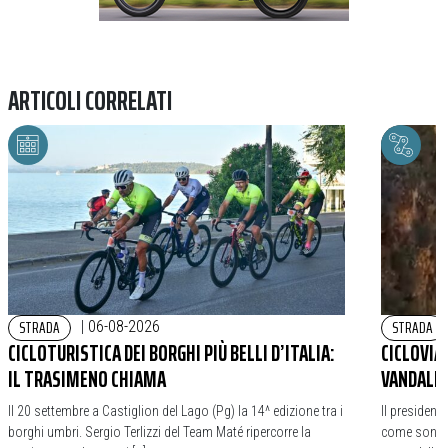
ARTICOLI CORRELATI
STRADA
STRADA
|
06-08-2026
CICLOTURISTICA DEI BORGHI PIÙ BELLI D’ITALIA:
CICLOVIA
IL TRASIMENO CHIAMA
VANDALIC
Il 20 settembre a Castiglion del Lago (Pg) la 14^ edizione tra i
Il president
borghi umbri. Sergio Terlizzi del Team Maté ripercorre la
come sono st