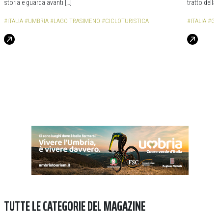
storia e guarda avanti […]
tratto della 
#ITALIA
#UMBRIA
#LAGO TRASIMENO
#CICLOTURISTICA
#ITALIA
#GA
TUTTE LE CATEGORIE DEL MAGAZINE