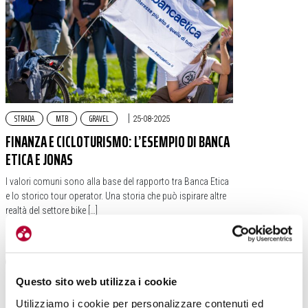
STRADA
MTB
GRAVEL
|
25-08-2025
FINANZA E CICLOTURISMO: L’ESEMPIO DI BANCA
ETICA E JONAS
I valori comuni sono alla base del rapporto tra Banca Etica
e lo storico tour operator. Una storia che può ispirare altre
realtà del settore bike […]
#CICLOTURISMO
#JONAS
#BANCA ETICA
Questo sito web utilizza i cookie
Utilizziamo i cookie per personalizzare contenuti ed