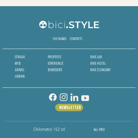
CHI SIAMO
CONTATTI
STRADA
PROPOSTE
BIKE LAB
MTB
ESPERIENZE
BIKE HOTEL
GRAVEL
BENESSERE
BIKE ECONOMY
URBAN
NEWSLETTER
bici.PRO
Chilometro 162 srl