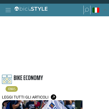
Vai al contenuto
Ricerca per:
Navigazione principale
Ricerca per:
JONAS
BIKE ECONOMY
JONAS
LEGGI TUTTI GLI ARTICOLI