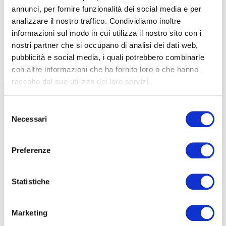
annunci, per fornire funzionalità dei social media e per
analizzare il nostro traffico. Condividiamo inoltre
informazioni sul modo in cui utilizza il nostro sito con i
nostri partner che si occupano di analisi dei dati web,
TUTTE LE CATEGORIE DEL MAGAZINE
pubblicità e social media, i quali potrebbero combinarle
con altre informazioni che ha fornito loro o che hanno
raccolto dal suo utilizzo dei loro servizi.
Selezione
Necessari
del
consenso
Preferenze
PROPOSTE
Statistiche
Marketing