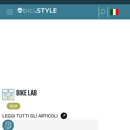
Vai al contenuto
Ricerca per:
Navigazione principale
Ricerca per:
KR4PJ
BIKE LAB
KR4PJ
LEGGI TUTTI GLI ARTICOLI