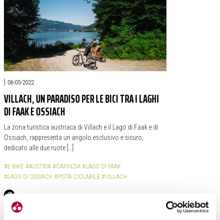
|
06-05-2022
VILLACH, UN PARADISO PER LE BICI TRA I LAGHI
DI FAAK E OSSIACH
La zona turistica austriaca di Villach e il Lago di Faak e di
Ossiach, rappresenta un angolo esclusivo e sicuro,
dedicato alle due ruote […]
#E-BIKE
#AUSTRIA
#CARINZIA
#LAGO DI FAAK
#LAGO DI OSSIACH
#PISTA CICLABILE
#VILLACH