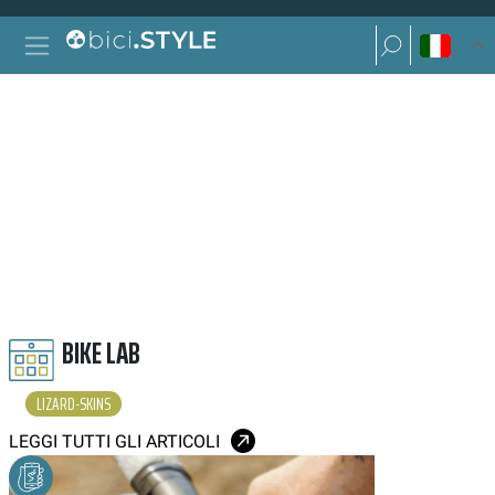
Vai al contenuto
Ricerca per:
Navigazione principale
Ricerca per:
LIZARD SKINS
BIKE LAB
LIZARD-SKINS
LEGGI TUTTI GLI ARTICOLI