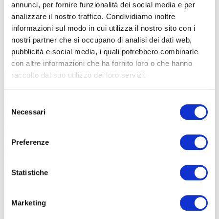
annunci, per fornire funzionalità dei social media e per
analizzare il nostro traffico. Condividiamo inoltre
informazioni sul modo in cui utilizza il nostro sito con i
nostri partner che si occupano di analisi dei dati web,
TUTTE LE CATEGORIE DEL MAGAZINE
pubblicità e social media, i quali potrebbero combinarle
con altre informazioni che ha fornito loro o che hanno
raccolto dal suo utilizzo dei loro servizi.
Selezione
Necessari
del
consenso
Preferenze
PROPOSTE
Statistiche
Marketing