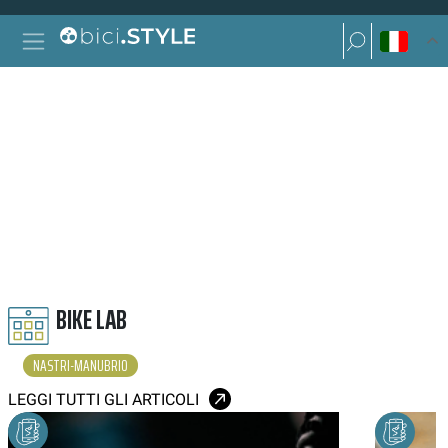
Vai al contenuto
Ricerca per:
Navigazione principale
Ricerca per:
NASTRI MANUBRIO
BIKE LAB
NASTRI-MANUBRIO
LEGGI TUTTI GLI ARTICOLI