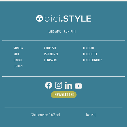
CHI SIAMO
CONTATTI
STRADA
PROPOSTE
BIKE LAB
MTB
ESPERIENZE
BIKE HOTEL
GRAVEL
BENESSERE
BIKE ECONOMY
URBAN
NEWSLETTER
bici.PRO
Chilometro 162 srl