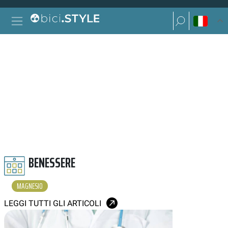
Vai al contenuto
Ricerca per:
Navigazione principale
Ricerca per:
MAGNESIO
BENESSERE
MAGNESIO
LEGGI TUTTI GLI ARTICOLI