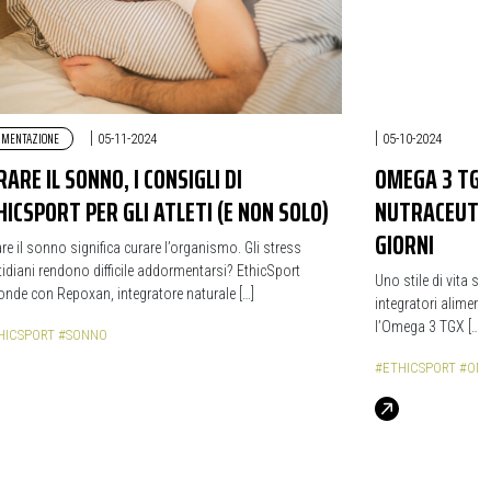
IMENTAZIONE
|
|
05-11-2024
05-10-2024
RARE IL SONNO, I CONSIGLI DI
OMEGA 3 TGX:
HICSPORT PER GLI ATLETI (E NON SOLO)
NUTRACEUTICI
GIORNI
re il sonno significa curare l’organismo. Gli stress
idiani rendono difficile addormentarsi? EthicSport
Uno stile di vita sa
onde con Repoxan, integratore naturale […]
integratori alimenta
l’Omega 3 TGX […]
HICSPORT
#SONNO
#ETHICSPORT
#OME