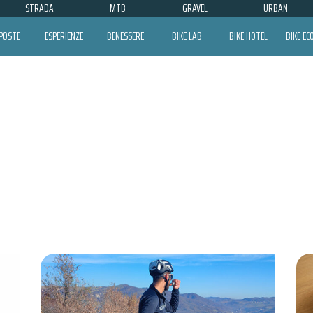
STRADA
MTB
GRAVEL
URBAN
POSTE
ESPERIENZE
BENESSERE
BIKE LAB
BIKE HOTEL
BIKE E
ETHICSPORT