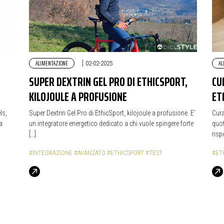
ALIMENTAZIONE
|
AL
02-02-2025
SUPER DEXTRIN GEL PRO DI ETHICSPORT,
CU
KILOJOULE A PROFUSIONE
ET
ls,
Super Dextrin Gel Pro di EthicSport, kilojoule a profusione. E’
Cura
a
un integratore energetico dedicato a chi vuole spingere forte
quot
[…]
risp
#INTEGRAZIONE
#AVANZATO
#ETHICSPORT
#TEST
#ET