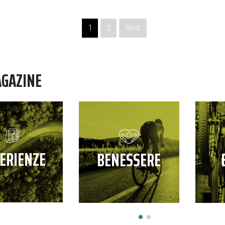
1
2
Next
AGAZINE
ERIENZE
BENESSERE