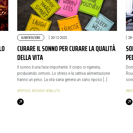
ALIMENTAZIONE
|
|
30-12-2025
28-
LO
CURARE IL SONNO PER CURARE LA QUALITÀ
SO
DELLA VITA
PE
Il sonno è una fase importante. Il corpo si rigenera,
Dorm
producendo ormoni. Lo stress e la cattiva alimentazione
Rout
hanno un peso. La vita sana genera un sano riposo […]
sonn
#RIPOSO
#SONNO
#SALUTE
#BE