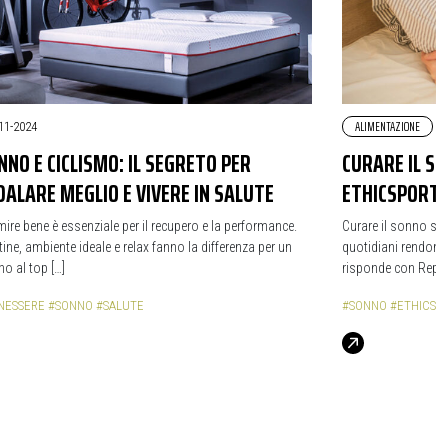
ALIMENTAZIONE
11-2024
NNO E CICLISMO: IL SEGRETO PER
CURARE IL SO
DALARE MEGLIO E VIVERE IN SALUTE
ETHICSPORT P
ire bene è essenziale per il recupero e la performance.
Curare il sonno sig
ine, ambiente ideale e relax fanno la differenza per un
quotidiani rendono 
o al top […]
risponde con Repoxa
NESSERE
#SONNO
#SALUTE
#SONNO
#ETHICSP