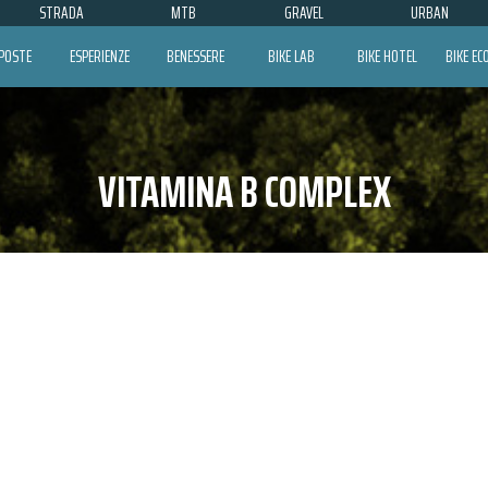
STRADA
MTB
GRAVEL
URBAN
POSTE
ESPERIENZE
BENESSERE
BIKE LAB
BIKE HOTEL
BIKE E
VITAMINA B COMPLEX