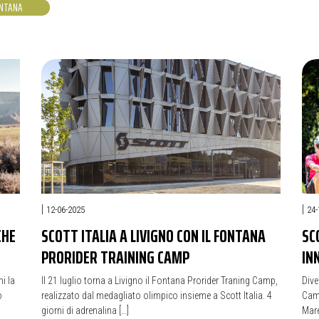
ONTANA
|
|
12-06-2025
24-
CHE
SCOTT ITALIA A LIVIGNO CON IL FONTANA
SC
PRORIDER TRAINING CAMP
IN
i la
Il 21 luglio torna a Livigno il Fontana Prorider Traning Camp,
Dive
o
realizzato dal medagliato olimpico insieme a Scott Italia. 4
Camp
giorni di adrenalina […]
Mare