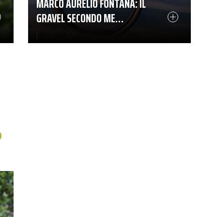
MARCO AURELIO FONTANA: IL
GRAVEL SECONDO ME…
|
07-11-2024