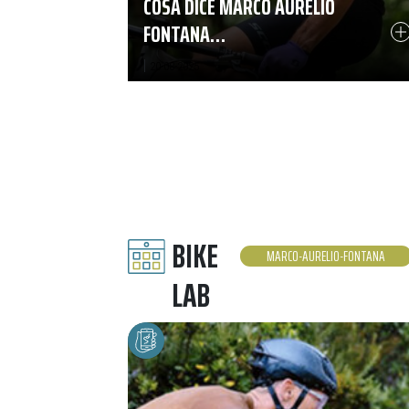
COSA DICE MARCO AURELIO
FONTANA…
|
20-08-2025
BIKE
MARCO-AURELIO-FONTANA
LAB