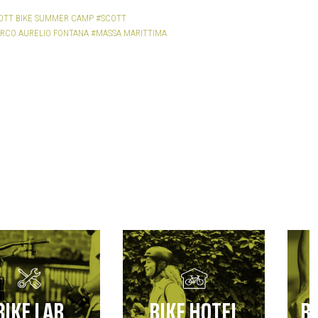
OTT BIKE SUMMER CAMP
#SCOTT
RCO AURELIO FONTANA
#MASSA MARITTIMA
B
BIKE LAB
BIKE HOTEL