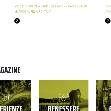
#SCOTT
#FONTANA PRORIDER TRAINING CAMP
#E-MTB
#SC
#MARCO AURELIO FONTANA
#MA
AGAZINE
ERIENZE
BENESSERE