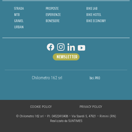
STRADA
PROPOSTE
BIKE LAB
MTB
ESPERIENZE
BIKE HOTEL
GRAVEL
BENESSERE
BIKE ECONOMY
URBAN
NEWSLETTER
bici.PRO
Chilometro 162 srl
COOKIE POLICY
PRIVACY POLICY
© Chilometro 162 srl – P.I. 04522410408 – Via Soardi 5, 47921 – Rimini (RN)
Realizzato da SUNTIMES