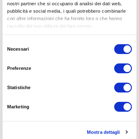
nostri partner che si occupano di analisi dei dati web,
STRAVA SENZA STRESS, I CONSIGLI DI (MENTAL
A MISANO 
pubblicità e social media, i quali potrebbero combinarle
COACH) PAGANI
LE GAMBE
con altre informazioni che ha fornito loro o che hanno
raccolto dal suo utilizzo dei loro servizi.
Strava è uno strumento molto utile, ma che può anche
A Misano è ve
diventare una fonte di stress. Ne abbiamo parlato con la
della North C
mental coach Paola Pagani […]
come hanno l
Selezione
Necessari
del
#STRAVA
#PSICOLOGIA
#MENTAL COACH
#PAOLA PAGANI
#MENTAL CO
consenso
#AMATORI
#NORTH CAPE
Preferenze
Statistiche
Marketing
TUTTE LE CATEGORIE DEL MAGAZINE
Mostra dettagli