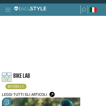
Vai al contenuto
Ricerca per:
Navigazione principale
Ricerca per:
MOTERRA LT1
BIKE LAB
MOTERRA-LT1
LEGGI TUTTI GLI ARTICOLI