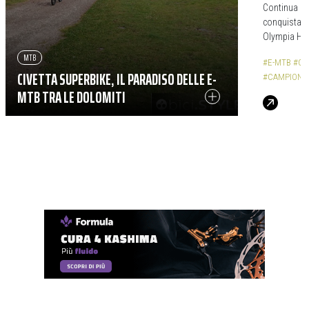
Continua lo 
conquista l
Olympia Hek
MTB
#E-MTB
#CI
CIVETTA SUPERBIKE, IL PARADISO DELLE E-
#CAMPIONATI
MTB TRA LE DOLOMITI