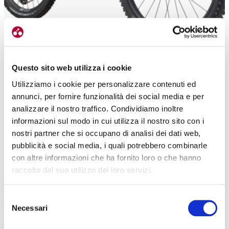
Questo sito web utilizza i cookie
La configurazione mullet permette di unire aggressività per superare gli
Utilizziamo i cookie per personalizzare contenuti ed
ostacoli e agilità nella guida
annunci, per fornire funzionalità dei social media e per
CONFIGURAZIONE MULLET E COMPONENTISTICA DI ALTO
analizzare il nostro traffico. Condividiamo inoltre
informazioni sul modo in cui utilizza il nostro sito con i
LIVELLO
nostri partner che si occupano di analisi dei dati web,
Come abbiamo accennato nel paragrafo precedente, la Moterra
pubblicità e social media, i quali potrebbero combinarle
LT1 adotta una
configurazione mullet, con la ruota anteriore da 29
con altre informazioni che ha fornito loro o che hanno
pollici e quella posteriore da 27,5
. Questa scelta, condivisa con
raccolto dal suo utilizzo dei loro servizi.
molte e-enduro di ultima generazione, permette di unire due
caratteristiche fondamentali nella guida off-road.
Cioè la capacità
Selezione
di superare gli ostacoli della ruota anteriore più grande, con
Necessari
del
l’agilità del retrotreno nei tratti più tecnic
i.
consenso