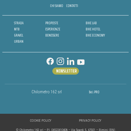
CHI SIAMO
CONTATTI
STRADA
PROPOSTE
BIKE LAB
MTB
ESPERIENZE
BIKE HOTEL
GRAVEL
BENESSERE
BIKE ECONOMY
URBAN
NEWSLETTER
bici.PRO
Chilometro 162 srl
COOKIE POLICY
PRIVACY POLICY
© Chilometro 162 srl – P.I. 04522410408 – Via Soardi 5, 47921 – Rimini (RN)