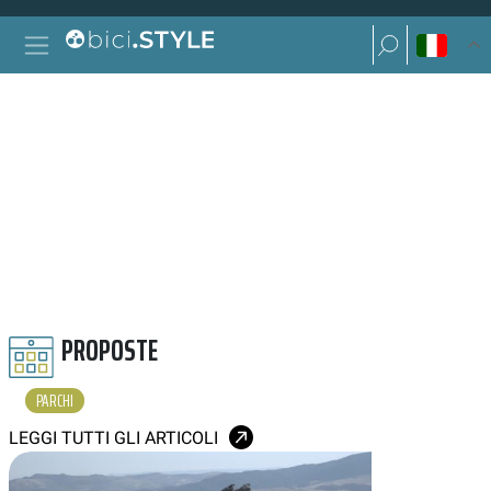
Vai al contenuto
Ricerca per:
Navigazione principale
Ricerca per:
PARCHI
PROPOSTE
PARCHI
LEGGI TUTTI GLI ARTICOLI