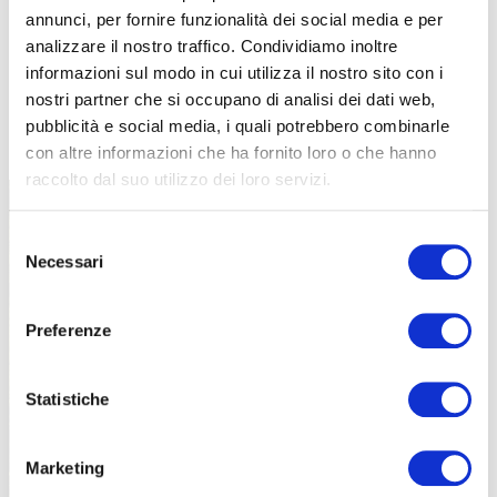
annunci, per fornire funzionalità dei social media e per
analizzare il nostro traffico. Condividiamo inoltre
informazioni sul modo in cui utilizza il nostro sito con i
nostri partner che si occupano di analisi dei dati web,
TUTTE LE CATEGORIE DEL MAGAZINE
pubblicità e social media, i quali potrebbero combinarle
con altre informazioni che ha fornito loro o che hanno
raccolto dal suo utilizzo dei loro servizi.
Selezione
Necessari
del
consenso
Preferenze
PROPOSTE
Statistiche
Marketing