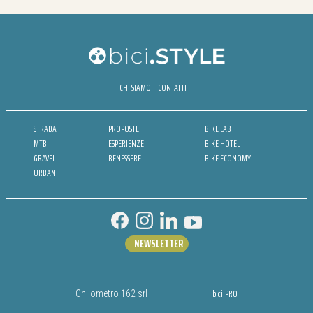
CHI SIAMO
CONTATTI
STRADA
PROPOSTE
BIKE LAB
MTB
ESPERIENZE
BIKE HOTEL
GRAVEL
BENESSERE
BIKE ECONOMY
URBAN
NEWSLETTER
bici.PRO
Chilometro 162 srl