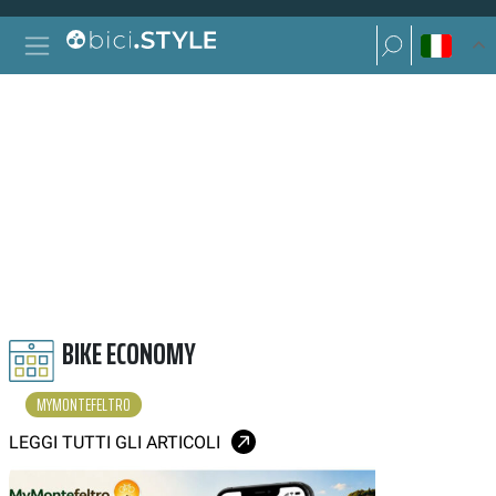
Vai al contenuto
Ricerca per:
Navigazione principale
Ricerca per:
MYMONTEFELTRO
BIKE ECONOMY
MYMONTEFELTRO
LEGGI TUTTI GLI ARTICOLI