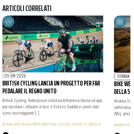
ARTICOLI CORRELATI
STRADA
|
05-08-2026
BRITISH CYCLING LANCIA UN PROGETTO PER FAR
BIKE WEE
PEDALARE IL REGNO UNITO
DELLA 5
British Cycling, federazione ciclistica britannica lancia un’app
Andrea Tonti
per riportare i cittadini in bici: è Sofa to Saddle e i primi dati
settimana p
sono incoraggianti […]
(Mc), grazie 
#GRAN BRETAGNA
#APP
#BRITISH CYCLING
#SOFA TO SADDLE
#MARCHE
#