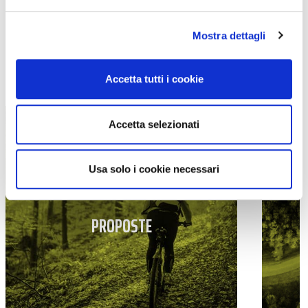
Mostra dettagli
TUTTE LE CATEGORIE DEL MAGAZINE
Accetta tutti i cookie
Accetta selezionati
Usa solo i cookie necessari
PROPOSTE