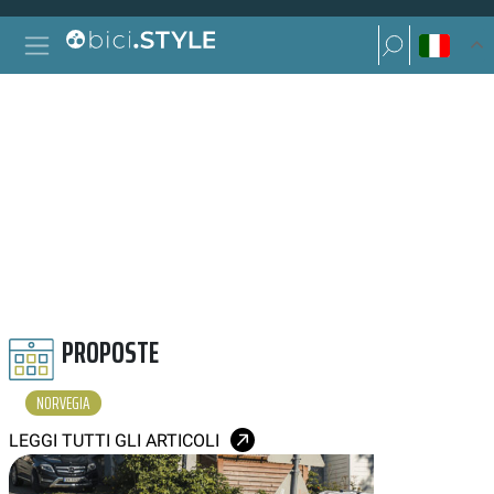
Vai al contenuto
Ricerca per:
Navigazione principale
Ricerca per:
NORVEGIA
PROPOSTE
NORVEGIA
LEGGI TUTTI GLI ARTICOLI