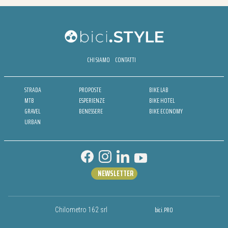
CHI SIAMO
CONTATTI
STRADA
PROPOSTE
BIKE LAB
MTB
ESPERIENZE
BIKE HOTEL
GRAVEL
BENESSERE
BIKE ECONOMY
URBAN
NEWSLETTER
bici.PRO
Chilometro 162 srl