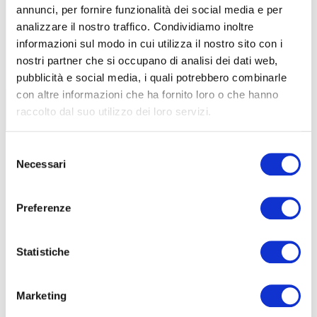
annunci, per fornire funzionalità dei social media e per
analizzare il nostro traffico. Condividiamo inoltre
informazioni sul modo in cui utilizza il nostro sito con i
nostri partner che si occupano di analisi dei dati web,
PEDALARE ALLE LOFOTEN, DOVE IL
pubblicità e social media, i quali potrebbero combinarle
GIORNO NON FINISCE MAI
con altre informazioni che ha fornito loro o che hanno
raccolto dal suo utilizzo dei loro servizi.
|
20-07-2025
Selezione
Necessari
del
consenso
Preferenze
Statistiche
Marketing