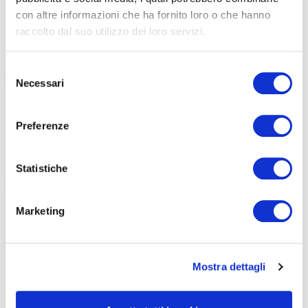
con altre informazioni che ha fornito loro o che hanno
raccolto dal suo utilizzo dei loro servizi.
Selezione
Necessari
del
consenso
Preferenze
Statistiche
Marketing
Il meccanismo della CycloCable prevede una piattaforma di appoggio per un
piede che spinge su ciclista e bici
Mostra dettagli
UNO STRUMENTO INDISPENSABILE PER I LOCALI