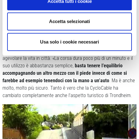
«Non pensate – prosegue Johannes – al ciclista solo come colui
Accetta tutti i cookie
vestito con maglia e calzoncini, con casco in testa e pronto alla
scalata.
Pensate invece a chi deve portare su il passeggino, a chi
Accetta selezionati
sulla propria citybike riempie il cestello con la spesa
, insomma a
chi usa la bici per tutte le necessità quotidiane».
Usa solo i cookie necessari
La Trampe CycloCable consente di non fare la minima fatica, di
rendere la vita più semplice ed è un po’ questo il leif motiv dell’idea,
agevolare la vita in città. «La corsa dura poco più di un minuto e il
suo utilizzo è abbastanza semplice,
basta tenere l’equilibrio
accompagnando un altro mezzo con il piede invece di come si
farebbe ad esempio tenendoci con la mano a un’auto
. Ma è anche
molto, molto più sicuro. Tanto è vero che la CycloCable ha
cambiato completamente anche l’aspetto turistico di Trondheim.