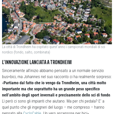
La città di Trondheim ha ospitato quest’anno i campionati mondiali di sci
nordico (fondo, salto, combinata)
L’INNOVAZIONE LANCIATA A TRONDHEIM
Sinceramente all’inizio abbiamo pensato a un normale servizio
bus+bici, ma Johannes nel suo racconto ci ha realmente sorpreso:
«
Partiamo dal fatto che io vengo da Trondheim, una città molto
importante ma che soprattutto ha un grande peso specifico
nell’ambito degli sport invernali e precisamente dello sci di fondo
.
Lì però ci sono gli impianti che aiutano. Ma per chi pedala? E’ a
quel punto che gli ingegneri del luogo – me compreso – hanno
pensato alla
CycloCable
. Un vero ascensore per bici».