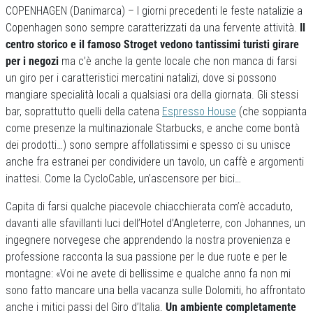
COPENHAGEN (Danimarca) – I giorni precedenti le feste natalizie a
Copenhagen sono sempre caratterizzati da una fervente attività.
Il
centro storico e il famoso Stroget vedono tantissimi turisti girare
per i negozi
ma c’è anche la gente locale che non manca di farsi
un giro per i caratteristici mercatini natalizi, dove si possono
mangiare specialità locali a qualsiasi ora della giornata. Gli stessi
bar, soprattutto quelli della catena
Espresso House
(che soppianta
come presenze la multinazionale Starbucks, e anche come bontà
dei prodotti…) sono sempre affollatissimi e spesso ci su unisce
anche fra estranei per condividere un tavolo, un caffè e argomenti
inattesi. Come la CycloCable, un’ascensore per bici…
Capita di farsi qualche piacevole chiacchierata com’è accaduto,
davanti alle sfavillanti luci dell’Hotel d’Angleterre, con Johannes, un
ingegnere norvegese che apprendendo la nostra provenienza e
professione racconta la sua passione per le due ruote e per le
montagne: «Voi ne avete di bellissime e qualche anno fa non mi
sono fatto mancare una bella vacanza sulle Dolomiti, ho affrontato
anche i mitici passi del Giro d’Italia.
Un ambiente completamente