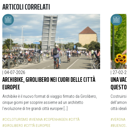
ARTICOLI CORRELATI
|
04-07-2026
|
27-02-20
ARCHIBIKE, GIROLIBERO NEI CUORI DELLE CITTÀ
UNA VACA
EUROPEE
QUESTO 
Archibike è il nuovo format di viaggio firmato da Girolibero,
Costruirsi u
cinque giorni per scoprire assieme ad un architetto
dell’amore,
l’evoluzione di tre grandi città europee […]
città ideali
#CICLOTURISMO
#VIENNA
#COPENHAGEN
#CITTÀ
#VERONA
#
#GIROLIBERO
#CITTÀ EUROPEE
#BUENOS AI