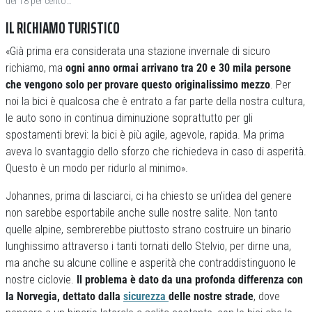
del 18 per cento…
IL RICHIAMO TURISTICO
«Già prima era considerata una stazione invernale di sicuro
richiamo, ma
ogni anno ormai arrivano tra 20 e 30 mila persone
che vengono solo per provare questo originalissimo mezzo
. Per
noi la bici è qualcosa che è entrato a far parte della nostra cultura,
le auto sono in continua diminuzione soprattutto per gli
spostamenti brevi: la bici è più agile, agevole, rapida. Ma prima
aveva lo svantaggio dello sforzo che richiedeva in caso di asperità.
Questo è un modo per ridurlo al minimo».
Johannes, prima di lasciarci, ci ha chiesto se un’idea del genere
non sarebbe esportabile anche sulle nostre salite. Non tanto
quelle alpine, sembrerebbe piuttosto strano costruire un binario
lunghissimo attraverso i tanti tornati dello Stelvio, per dirne una,
ma anche su alcune colline e asperità che contraddistinguono le
nostre ciclovie.
Il problema è dato da una profonda differenza con
la Norvegia, dettato dalla
sicurezza
delle nostre strade
, dove