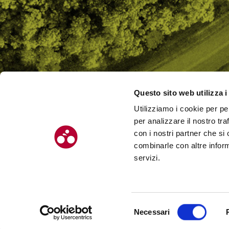
Questo sito web utilizza i
Utilizziamo i cookie per pe
CHI SI
per analizzare il nostro tra
CONTAT
con i nostri partner che si
combinarle con altre inform
servizi.
© Chilometro 162 srl – P.I. 04522410408 – Via Soardi 5, 47921 – Rimi
Selezione
Necessari
Realizzato da SUNTIMES
del