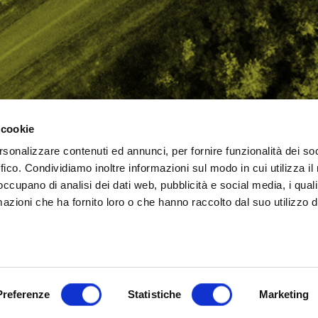
 cookie
rsonalizzare contenuti ed annunci, per fornire funzionalità dei so
AMO
STRADA
PROPOSTE
BIKE LAB
Ch
ffico. Condividiamo inoltre informazioni sul modo in cui utilizza il 
TI
MTB
ESPERIENZE
BIKE HOTEL
bic
 occupano di analisi dei dati web, pubblicità e social media, i qual
GRAVEL
BENESSERE
BIKE ECONOMY
azioni che ha fornito loro o che hanno raccolto dal suo utilizzo d
URBAN
ni (RN)
Cookie Policy
Privacy Policy
Preferenze
Statistiche
Marketing