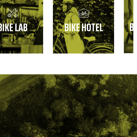
B
BIKE LAB
BIKE HOTEL