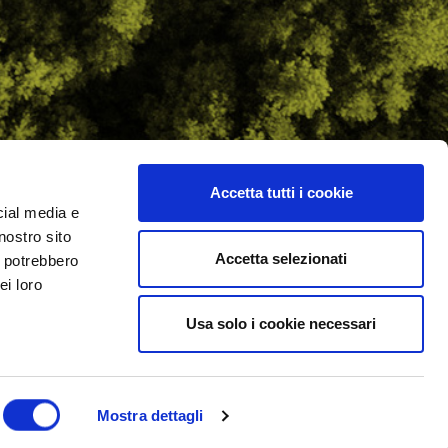
Accetta tutti i cookie
cial media e
ilometro 162 srl
nostro sito
i.PRO
Accetta selezionati
i potrebbero
ei loro
Usa solo i cookie necessari
Mostra dettagli