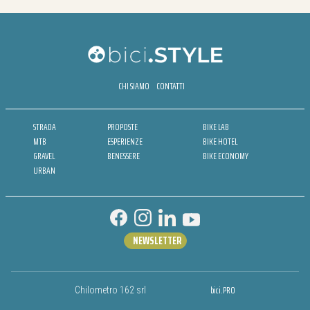
CHI SIAMO
CONTATTI
STRADA
PROPOSTE
BIKE LAB
MTB
ESPERIENZE
BIKE HOTEL
GRAVEL
BENESSERE
BIKE ECONOMY
URBAN
NEWSLETTER
bici.PRO
Chilometro 162 srl