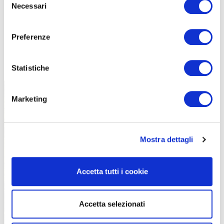
Necessari
del
consenso
Preferenze
TUTTE LE CATEGORIE DEL MAGAZINE
Statistiche
Marketing
Mostra dettagli
PROPOSTE
Accetta tutti i cookie
Accetta selezionati