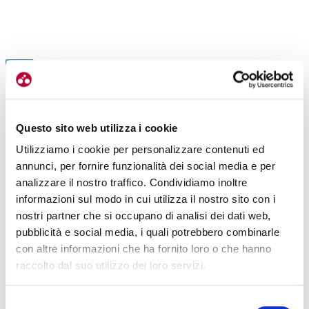
ESPERIENZE
UN’INSOLITA DOMENICA FRA I PICCOLI
NOVA-EROICA-FAMILY
GUERRIERI DI NOVA EROICA FAMILY
LEGGI TUTTI GLI ARTICOLI
Questo sito web utilizza i cookie
|
06-07-2022
Utilizziamo i cookie per personalizzare contenuti ed
annunci, per fornire funzionalità dei social media e per
analizzare il nostro traffico. Condividiamo inoltre
informazioni sul modo in cui utilizza il nostro sito con i
nostri partner che si occupano di analisi dei dati web,
pubblicità e social media, i quali potrebbero combinarle
con altre informazioni che ha fornito loro o che hanno
raccolto dal suo utilizzo dei loro servizi.
Selezione