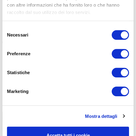
con altre informazioni che ha fornito loro o che hanno
Una serie di webinar scientifici per parlare di nutrizione
raccolto dal suo utilizzo dei loro servizi.
legata alle Granfondo. Enervit si conferma un riferimento nel
mondo delle due ruote […]
Selezione
#ENERVIT
#GRANFONDO
#NUTRIZIONE
Necessari
del
consenso
Preferenze
Statistiche
Marketing
TUTTE LE CATEGORIE DEL MAGAZINE
Mostra dettagli
Accetta tutti i cookie