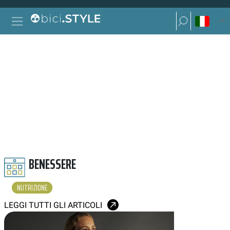
Vai al contenuto
Ricerca per:
Navigazione principale
Ricerca per:
NUTRIZIONE
BENESSERE
NUTRIZIONE
LEGGI TUTTI GLI ARTICOLI