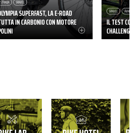
STRADA
GRAVEL
OLYMPIA SUPERFAST, LA E-ROAD
GRAVEL
AVANZ
TUTTA IN CARBONIO CON MOTORE
IL TEST CO
POLINI
CHALLENGE