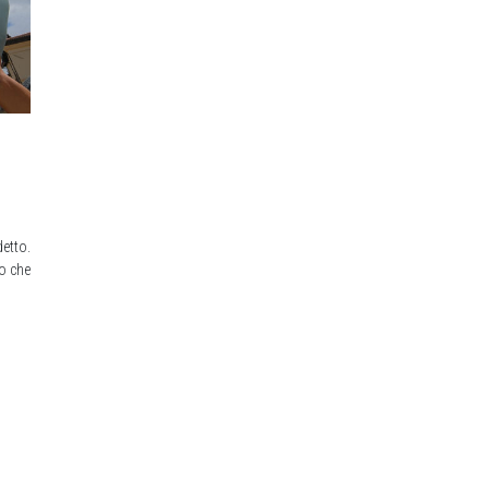
etto.
mo che