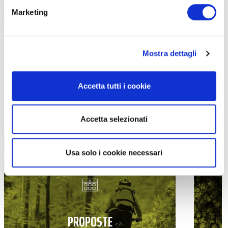
Marketing
Mostra dettagli
Accetta tutti i cookie
TUTTE LE CATEGORIE DEL MAGAZINE
Accetta selezionati
Usa solo i cookie necessari
PROPOSTE