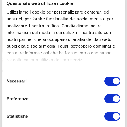
Questo sito web utilizza i cookie
LEGGI TUTTI GLI ARTICOLI
Utilizziamo i cookie per personalizzare contenuti ed
annunci, per fornire funzionalità dei social media e per
analizzare il nostro traffico. Condividiamo inoltre
informazioni sul modo in cui utilizza il nostro sito con i
nostri partner che si occupano di analisi dei dati web,
pubblicità e social media, i quali potrebbero combinarle
con altre informazioni che ha fornito loro o che hanno
raccolto dal suo utilizzo dei loro servizi.
STRADA
|
10-07-2025
Selezione
BICI E VACANZA: LA SETTIMANA DI VISCONTI AL
Necessari
del
NATURAL VILLAGE RESORT
consenso
Giovanni Visconti è un ex pro’. La scorsa settimana era in
Preferenze
ferie al Natural Village Resort nelle Marche. E ha scoperto un
luogo per famiglie e sportivi […]
Statistiche
#GIOVANNI VISCONTI
#MARCHE
#CONERO
#NATURAL VILLAGE RESORT