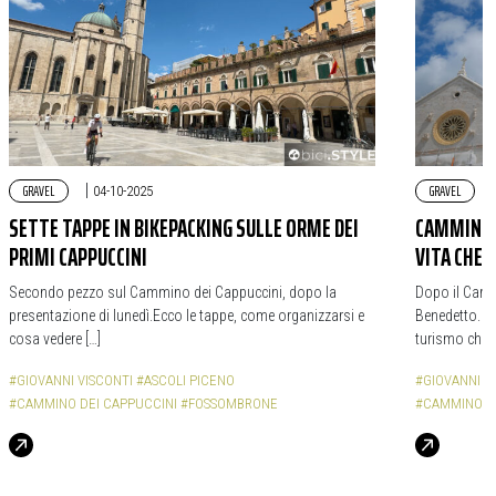
GRAVEL
|
GRAVEL
04-10-2025
SETTE TAPPE IN BIKEPACKING SULLE ORME DEI
CAMMINO D
PRIMI CAPPUCCINI
VITA CHE 
Secondo pezzo sul Cammino dei Cappuccini, dopo la
Dopo il Cammi
presentazione di lunedì.Ecco le tappe, come organizzarsi e
Benedetto. Da 
cosa vedere […]
turismo che t
#GIOVANNI VISCONTI
#ASCOLI PICENO
#GIOVANNI V
#CAMMINO DEI CAPPUCCINI
#FOSSOMBRONE
#CAMMINO D