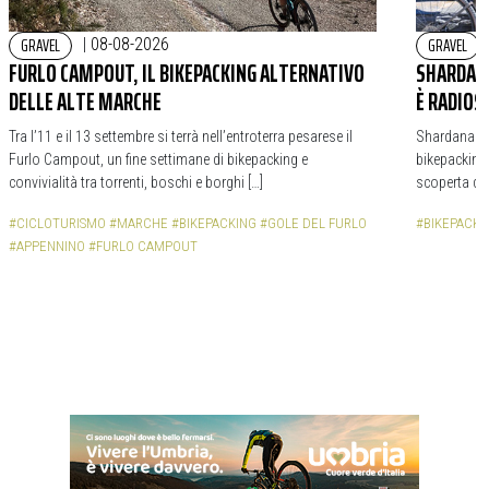
GRAVEL
GRAVEL
|
08-08-2026
FURLO CAMPOUT, IL BIKEPACKING ALTERNATIVO
SHARDANA
DELLE ALTE MARCHE
È RADIOS
Tra l’11 e il 13 settembre si terrà nell’entroterra pesarese il
Shardana Bi
Furlo Campout, un fine settimane di bikepacking e
bikepacking,
convivialità tra torrenti, boschi e borghi […]
scoperta de
#CICLOTURISMO
#MARCHE
#BIKEPACKING
#GOLE DEL FURLO
#BIKEPACKI
#APPENNINO
#FURLO CAMPOUT