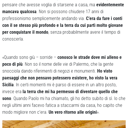
pensare che avesse voglia di starsene a casa, ma
evidentemente
mancava qualcosa
. Non si possono chiudere 17 anni di
professionismo semplicemente andando via.
C’era da fare i conti
con il se stesso più profondo e la terra da cui partì molto giovane
per conquistare il mondo
, senza probabilmente avere il tempo di
conoscerla.
«Quando sono giù – sorride –
conosco le strade dove mi alleno e
poco di più
. Non so il nome delle vie di Palermo, che la gente
snocciola dando riferimenti di negozi e monumenti.
Ho visto
paesaggi che non pensavo potessero esistere, ho visto la vera
Sicilia
. In certi momenti mi è parso di essere in un altro posto,
invece era
la terra che mi ha permesso di diventare quello che
sono
. Quando Paolo mi ha chiamato, gli ho detto subito di sì. Io che
negli ultimi anni facevo fatica a staccarmi da casa, ho capito che
modo migliore non c’era.
Un vero ritorno alle origini
».