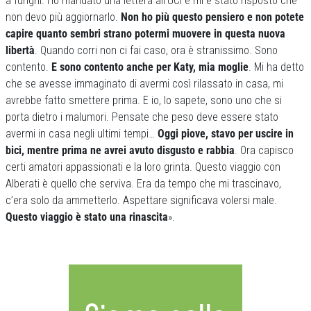
a funghi. Ho mandato una lettera all’UCI e mi è stato risposto che
non devo più aggiornarlo.
Non ho più questo pensiero e non potete
capire quanto sembri strano potermi muovere in questa nuova
libertà
. Quando corri non ci fai caso, ora è stranissimo. Sono
contento.
E sono contento anche per Katy, mia moglie
. Mi ha detto
che se avesse immaginato di avermi così rilassato in casa, mi
avrebbe fatto smettere prima. E io, lo sapete, sono uno che si
porta dietro i malumori. Pensate che peso deve essere stato
avermi in casa negli ultimi tempi…
Oggi piove, stavo per uscire in
bici, mentre prima ne avrei avuto disgusto e rabbia
. Ora capisco
certi amatori appassionati e la loro grinta. Questo viaggio con
Alberati è quello che serviva. Era da tempo che mi trascinavo,
c’era solo da ammetterlo. Aspettare significava volersi male.
Questo viaggio è stato una rinascita
».
Previous
Next