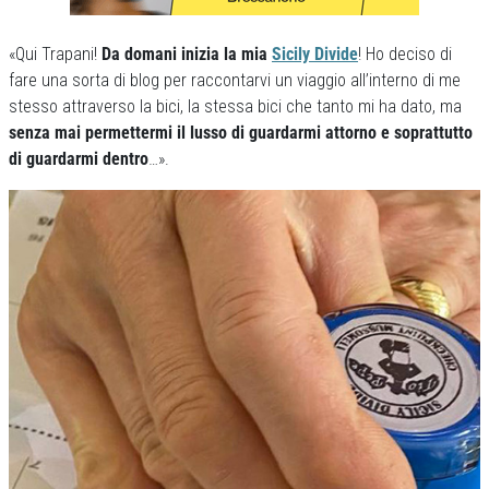
«Qui Trapani!
Da domani inizia la mia
Sicily Divide
! Ho deciso di
fare una sorta di blog per raccontarvi un viaggio all’interno di me
stesso attraverso la bici, la stessa bici che tanto mi ha dato, ma
senza mai permettermi il lusso di guardarmi attorno e soprattutto
di guardarmi dentro
…».