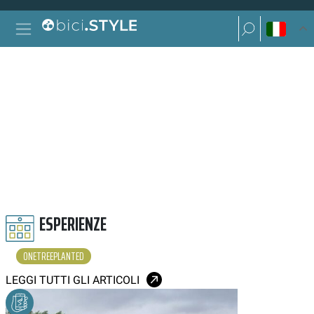
Vai al contenuto
Ricerca per:
Navigazione principale
Ricerca per:
ONETREEPLANTED
ESPERIENZE
ONETREEPLANTED
LEGGI TUTTI GLI ARTICOLI